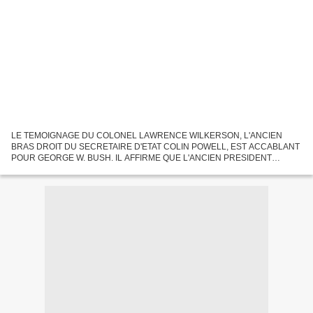
LE TEMOIGNAGE DU COLONEL LAWRENCE WILKERSON, L'ANCIEN
BRAS DROIT DU SECRETAIRE D'ETAT COLIN POWELL, EST ACCABLANT
POUR GEORGE W. BUSH. IL AFFIRME QUE L'ANCIEN PRESIDENT
AMERICAIN SAVAIT QUE LA PLUPART DES DETENUS DE GUANTANAMO
AVAIENT ETE ARRETES PAR...