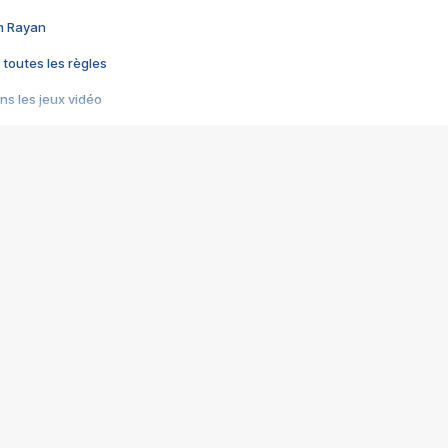
im Rayan
 toutes les règles
s les jeux vidéo
us choquant de Rockstar ? - Le scandale BULLY
e plus moche de Steam
du RÊVE tourne au CAUCHEMAR
pendant 8 heures
it… à tort
umiliés par un jeu vidéo
ire - Final Fantasy 8
ti un empire - Age of Empires
story DOFUS