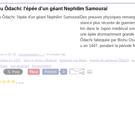
su Ôdachi: l'épée d'un géant Nephilim Samouraï
Des preuves physiques remarqu
stence plus récente de guerrie
lim dans le Japon médiéval sont
une épée étonnamment grande
Ôdachi fabriquée par Bishu Os
u en 1447, pendant la période 
mes à 00:18 -
Commentaires [
…
]
- Permalien [
#
]
imitsu en 1447
,
dans le Japon médiéval
,
fabriquée par Bishu
,
grande de samouraï Ôdachi
,
gu
 épée
,
sont illustrées
,
étonnamment
Repost
0
1 vote