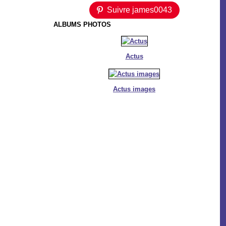
Suivre james0043
ALBUMS PHOTOS
Actus
Actus images