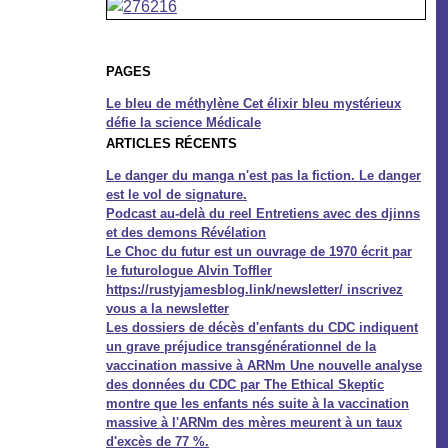
PAGES
Le bleu de méthylène Cet élixir bleu mystérieux
défie la science Médicale
ARTICLES RÉCENTS
Le danger du manga n'est pas la fiction. Le danger
est le vol de signature.
Podcast au-delà du reel Entretiens avec des djinns
et des demons Révélation
Le Choc du futur est un ouvrage de 1970 écrit par
le futurologue Alvin Toffler
https://rustyjamesblog.link/newsletter/ inscrivez
vous a la newsletter
Les dossiers de décès d'enfants du CDC indiquent
un grave préjudice transgénérationnel de la
vaccination massive à ARNm Une nouvelle analyse
des données du CDC par The Ethical Skeptic
montre que les enfants nés suite à la vaccination
massive à l'ARNm des mères meurent à un taux
d'excès de 77 %.