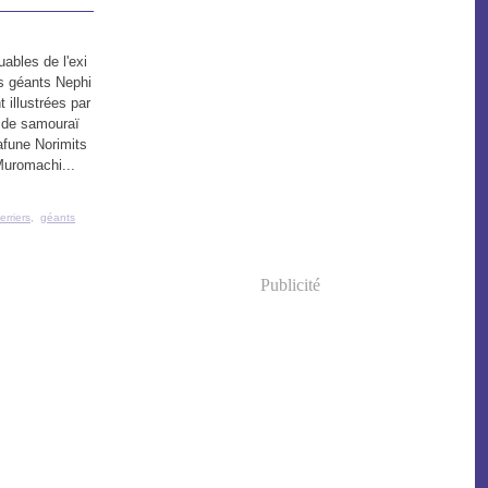
ables de l'exi
rs géants Nephi
 illustrées par
 de samouraï
afune Norimits
Muromachi...
erriers
,
géants
Publicité