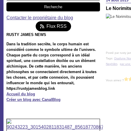
14 août 2019
Le Norimit
Contacter le propriétaire du blog
Flux RSS
RUSTY JAMES NEWS
Dans la tradition secrète, le corps humain est
considéré comme le symbole ultime de l'univers.
Posté par rusty ja
Chaque partie du corps correspond à un idéal
Tags:
Osafune Nor
spirituel, une constellation étoilée ou un élément
Nephilim
,
par une
alchimique. De cette manière, les anciens
philosophes se connectaient directement à toutes
les choses, et par cette connexion, ils pouvaient
Vous aimez ?
influencer le monde qui les entourait,
https://rustyjamesblog.link
Accueil du blog
Créer un blog avec CanalBlog