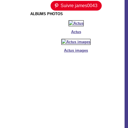
Suivre james0043
ALBUMS PHOTOS
Actus
Actus images