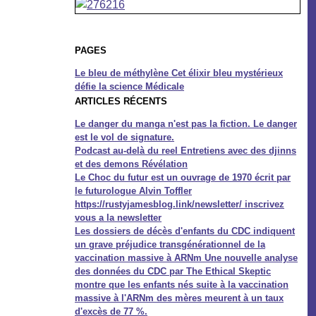
PAGES
Le bleu de méthylène Cet élixir bleu mystérieux
défie la science Médicale
ARTICLES RÉCENTS
Le danger du manga n'est pas la fiction. Le danger
est le vol de signature.
Podcast au-delà du reel Entretiens avec des djinns
et des demons Révélation
Le Choc du futur est un ouvrage de 1970 écrit par
le futurologue Alvin Toffler
https://rustyjamesblog.link/newsletter/ inscrivez
vous a la newsletter
Les dossiers de décès d'enfants du CDC indiquent
un grave préjudice transgénérationnel de la
vaccination massive à ARNm Une nouvelle analyse
des données du CDC par The Ethical Skeptic
montre que les enfants nés suite à la vaccination
massive à l'ARNm des mères meurent à un taux
d'excès de 77 %.