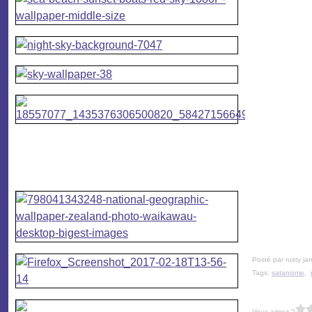
Posté par rusty ja
Tags:
satanisme
,
Vous aimez ?