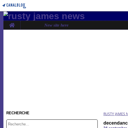
Home
New site here
RECHERCHE
RUSTY JAMES 
decendance