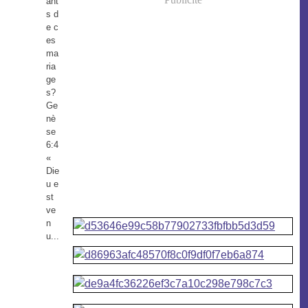
ant
s d
e c
es
ma
ria
ge
s?
Ge
nè
se
6:4
«
Die
u e
st
ve
n
u...