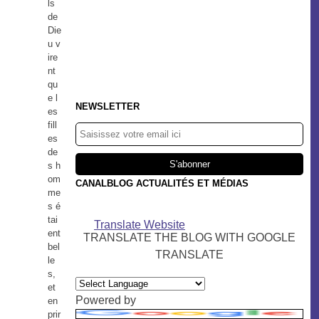
ls
de
Die
u v
ire
nt
qu
e l
NEWSLETTER
es
fill
es
de
s h
om
CANALBLOG ACTUALITÉS ET MÉDIAS
me
s é
tai
Translate Website
ent
TRANSLATE THE BLOG WITH GOOGLE
bel
TRANSLATE
le
s,
et
Powered by
en
prir