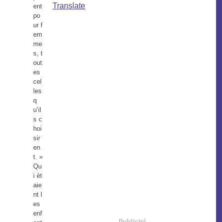
Translate
ent
po
ur f
em
me
s, t
out
es
cel
les
q
u’il
s c
hoi
sir
en
t. »
Qu
i ét
aie
nt l
es
enf
Publicité