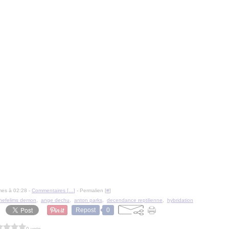
mes à 02:28 -
Commentaires [
…
]
- Permalien [
#
]
nefelims demon
,
ange dechu
,
anton parks
,
decendance reptilienne
,
hybridation
Repost
0
0 vote