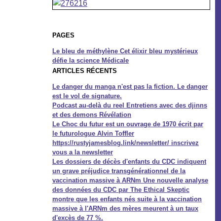
PAGES
Le bleu de méthylène Cet élixir bleu mystérieux
défie la science Médicale
ARTICLES RÉCENTS
Le danger du manga n'est pas la fiction. Le danger
est le vol de signature.
Podcast au-delà du reel Entretiens avec des djinns
et des demons Révélation
Le Choc du futur est un ouvrage de 1970 écrit par
le futurologue Alvin Toffler
https://rustyjamesblog.link/newsletter/ inscrivez
vous a la newsletter
Les dossiers de décès d'enfants du CDC indiquent
un grave préjudice transgénérationnel de la
vaccination massive à ARNm Une nouvelle analyse
des données du CDC par The Ethical Skeptic
montre que les enfants nés suite à la vaccination
massive à l'ARNm des mères meurent à un taux
d'excès de 77 %.