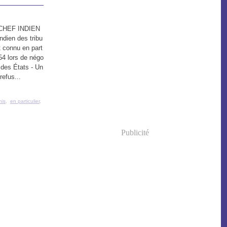
 CHEF INDIEN
ndien des tribu
 connu en part
54 lors de négo
 des États - Un
refus...
nis
,
en particulier
,
Publicité