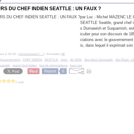
7
RS DU CHEF INDIEN SEATTLE : UN FAUX ?
par Luc - Michel MAZENC LE
SEATTLE Seattle, grand chef i
s Dumawish et Suquamish, est
iculier pour son discours de 18
ciations avec le gouvernement
is, dans lequel il exprimait son 
mes à 16:29 -
Commentaires [
…
]
- Permalien [
#
]
 gouvernement
,
CHEF INDIEN
,
SEATTLE
,
avec
,
de 1854
,
des tribus Dumawish
,
des États - U
quamish
,
grand chef indien
,
lors de négociations
,
pour son
Repost
0
1 vote