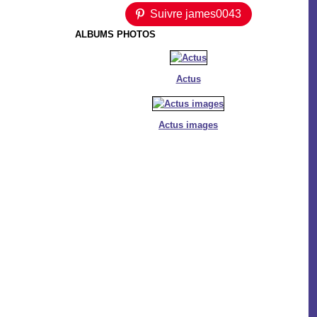
Suivre james0043
ALBUMS PHOTOS
Actus
Actus images