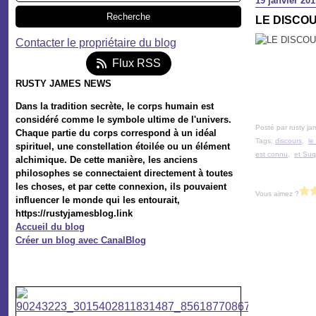
19 janvier 201
LE DISCOU
Contacter le propriétaire du blog
Flux RSS
RUSTY JAMES NEWS
Dans la tradition secrète, le corps humain est
considéré comme le symbole ultime de l'univers.
Posté par rusty ja
Chaque partie du corps correspond à un idéal
Tags:
discours
,
le
spirituel, une constellation étoilée ou un élément
est connu
,
et Su
alchimique. De cette manière, les anciens
philosophes se connectaient directement à toutes
les choses, et par cette connexion, ils pouvaient
Vous aimez ?
influencer le monde qui les entourait,
https://rustyjamesblog.link
Accueil du blog
Créer un blog avec CanalBlog