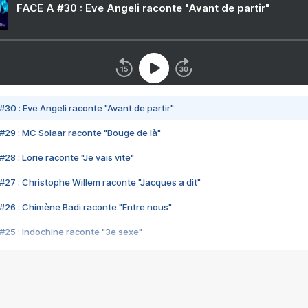
FACE A #30 : Eve Angeli raconte "Avant de partir"
#30 : Eve Angeli raconte "Avant de partir"
#29 : MC Solaar raconte "Bouge de là"
28 : Lorie raconte "Je vais vite"
#27 : Christophe Willem raconte "Jacques a dit"
#26 : Chimène Badi raconte "Entre nous"
#25 : Indochine raconte "3e sexe"
#24 : Zaho raconte "C'est chelou"
#23 : Patrick Bruel raconte "Au café des délices"
#22 : Kyo raconte "Le chemin"