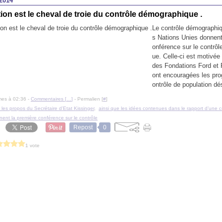
2014
ion est le cheval de troie du contrôle démographique .
Le contrôle démographiq
s Nations Unies donnent
onférence sur le contrô
ue. Celle-ci est motivée
des Fondations Ford et 
ont encouragées les pr
ontrôle de population dés
mes à 02:36 -
Commentaires [
…
]
- Permalien [
#
]
t les propos du Secrétaire d’Etat Kissinger
,
ainsi que les idées contenues dans le rapport d’une 
ent la première conférence sur le contrôle
Repost
0
1 vote