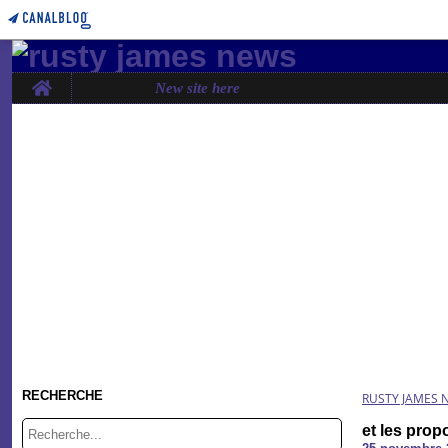
Home
New site here
RECHERCHE
RUSTY JAMES 
et les prop