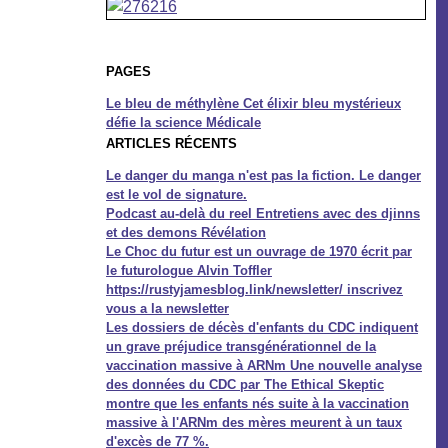
PAGES
Le bleu de méthylène Cet élixir bleu mystérieux
défie la science Médicale
ARTICLES RÉCENTS
Le danger du manga n'est pas la fiction. Le danger
est le vol de signature.
Podcast au-delà du reel Entretiens avec des djinns
et des demons Révélation
Le Choc du futur est un ouvrage de 1970 écrit par
le futurologue Alvin Toffler
https://rustyjamesblog.link/newsletter/ inscrivez
vous a la newsletter
Les dossiers de décès d'enfants du CDC indiquent
un grave préjudice transgénérationnel de la
vaccination massive à ARNm Une nouvelle analyse
des données du CDC par The Ethical Skeptic
montre que les enfants nés suite à la vaccination
massive à l'ARNm des mères meurent à un taux
d'excès de 77 %.