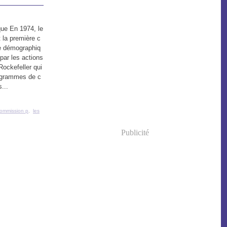
ue En 1974, le
 la première c
le démographiq
 par les actions
Rockefeller qui
ogrammes de c
...
commission p
,
les
Publicité