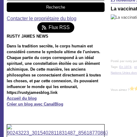
25 novembre 
La vaccinat
Contacter le propriétaire du blog
Flux RSS
RUSTY JAMES NEWS
Dans la tradition secrète, le corps humain est
considéré comme le symbole ultime de l'univers.
Chaque partie du corps correspond à un idéal
Posté par rusty ja
spirituel, une constellation étoilée ou un élément
Tags:
En 1974
,
e
alchimique. De cette manière, les anciens
Nations Unies donn
philosophes se connectaient directement à toutes
les choses, et par cette connexion, ils pouvaient
influencer le monde qui les entourait,
Vous aimez ?
https://rustyjamesblog.link
Accueil du blog
Créer un blog avec CanalBlog