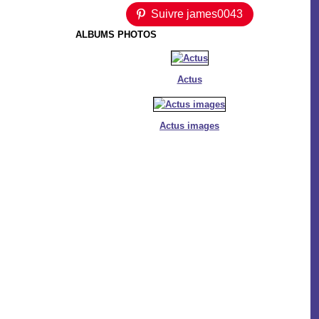
Suivre james0043
ALBUMS PHOTOS
Actus
Actus images