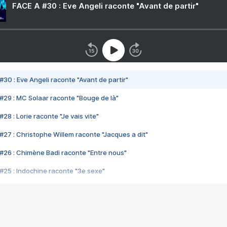
FACE A #30 : Eve Angeli raconte "Avant de partir"
#30 : Eve Angeli raconte "Avant de partir"
#29 : MC Solaar raconte "Bouge de là"
28 : Lorie raconte "Je vais vite"
#27 : Christophe Willem raconte "Jacques a dit"
#26 : Chimène Badi raconte "Entre nous"
#25 : Indochine raconte "3e sexe"
#24 : Zaho raconte "C'est chelou"
#23 : Patrick Bruel raconte "Au café des délices"
#22 : Kyo raconte "Le chemin"