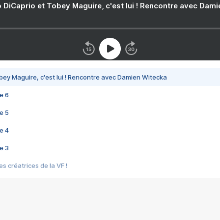
 DiCaprio et Tobey Maguire, c'est lui ! Rencontre avec Dam
bey Maguire, c'est lui ! Rencontre avec Damien Witecka
e 6
e 5
e 4
e 3
s créatrices de la VF !
e 2
e 1
e Mektoub My Love arrive enfin ! Rencontre avec Shaïn Boumedine et Sal