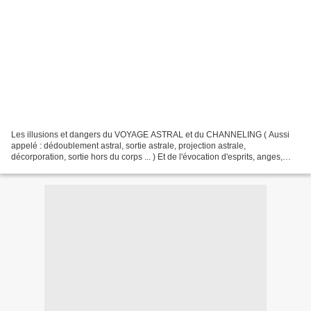
Les illusions et dangers du VOYAGE ASTRAL et du CHANNELING ( Aussi
appelé : dédoublement astral, sortie astrale, projection astrale,
décorporation, sortie hors du corps ... ) Et de l'évocation d'esprits, anges,
démons, génies et autres entités Note :...