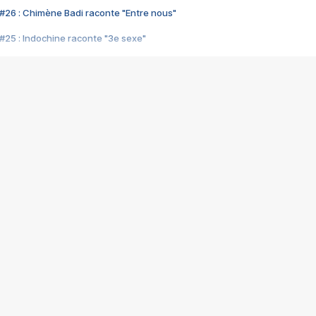
#26 : Chimène Badi raconte "Entre nous"
#25 : Indochine raconte "3e sexe"
#24 : Zaho raconte "C'est chelou"
#23 : Patrick Bruel raconte "Au café des délices"
#22 : Kyo raconte "Le chemin"
#21 : Nolwenn Leroy raconte "Cassé"
#20 : Patrick Hernandez raconte "Born to be alive"
#19 : Lorie raconte "Près de moi"
#18 : Michael Jones raconte "A nos actes manqués" (avec Jean-Jacque
#17 : Khaled raconte "Aïcha"
#16 : Corneille raconte "Parce qu'on vient de loin"
#15 : Indochine raconte "L'aventurier"