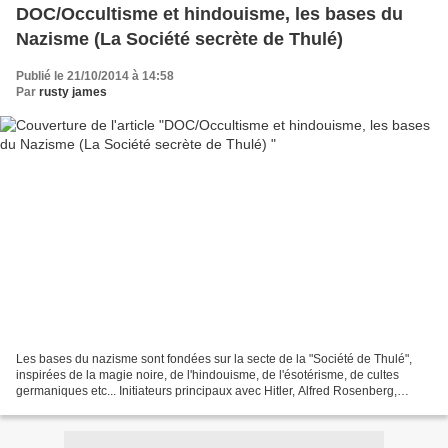
DOC/Occultisme et hindouisme, les bases du
Nazisme (La Société secrète de Thulé)
Publié le 21/10/2014 à 14:58
Par
rusty james
Les bases du nazisme sont fondées sur la secte de la "Société de Thulé",
inspirées de la magie noire, de l'hindouisme, de l'ésotérisme, de cultes
germaniques etc... Initiateurs principaux avec Hitler, Alfred Rosenberg,
dietrich eckart, un poète maçon...