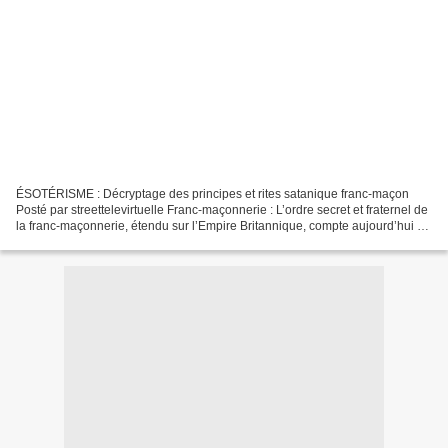
ÉSOTÉRISME : Décryptage des principes et rites satanique franc-maçon
Posté par streettelevirtuelle Franc-maçonnerie : L’ordre secret et fraternel de
la franc-maçonnerie, étendu sur l’Empire Britannique, compte aujourd’hui 5
millions de membres; 3 millions...