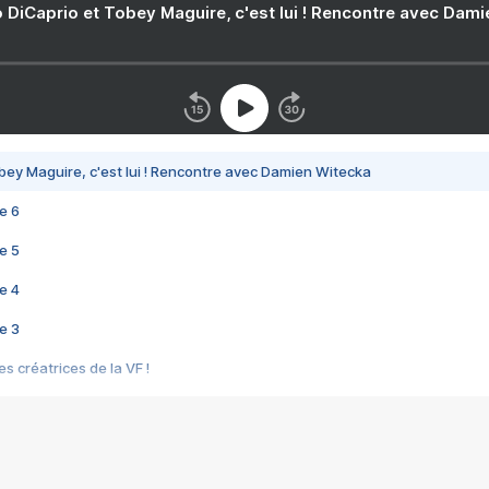
 DiCaprio et Tobey Maguire, c'est lui ! Rencontre avec Dam
bey Maguire, c'est lui ! Rencontre avec Damien Witecka
e 6
e 5
e 4
e 3
s créatrices de la VF !
e 2
e 1
e Mektoub My Love arrive enfin ! Rencontre avec Shaïn Boumedine et Sal