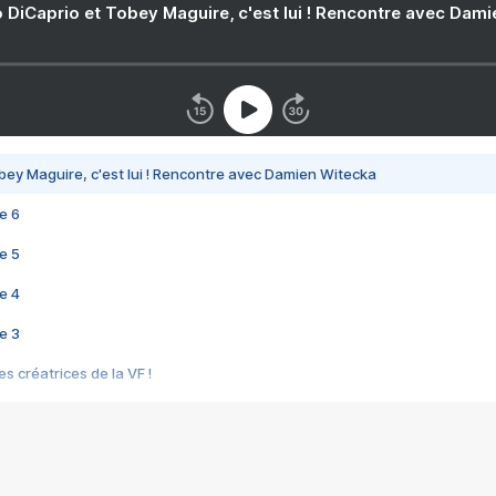
 DiCaprio et Tobey Maguire, c'est lui ! Rencontre avec Dam
bey Maguire, c'est lui ! Rencontre avec Damien Witecka
e 6
e 5
e 4
e 3
s créatrices de la VF !
e 2
e 1
e Mektoub My Love arrive enfin ! Rencontre avec Shaïn Boumedine et Sal