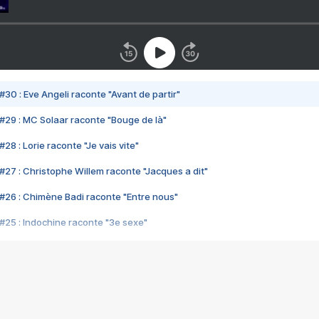
#30 : Eve Angeli raconte "Avant de partir"
#29 : MC Solaar raconte "Bouge de là"
28 : Lorie raconte "Je vais vite"
#27 : Christophe Willem raconte "Jacques a dit"
#26 : Chimène Badi raconte "Entre nous"
#25 : Indochine raconte "3e sexe"
#24 : Zaho raconte "C'est chelou"
#23 : Patrick Bruel raconte "Au café des délices"
#22 : Kyo raconte "Le chemin"