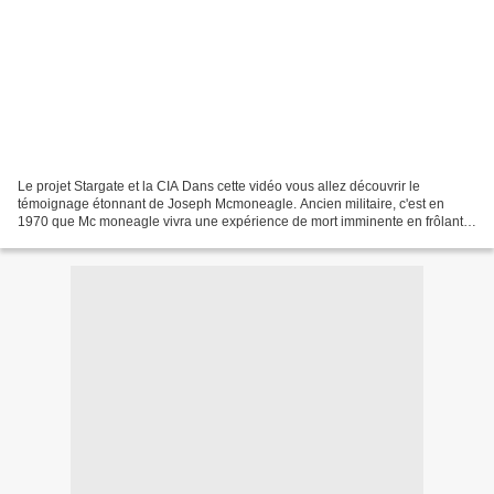
Le projet Stargate et la CIA Dans cette vidéo vous allez découvrir le
témoignage étonnant de Joseph Mcmoneagle. Ancien militaire, c'est en
1970 que Mc moneagle vivra une expérience de mort imminente en frôlant
la mort, mais malgré cela il ne quittera...