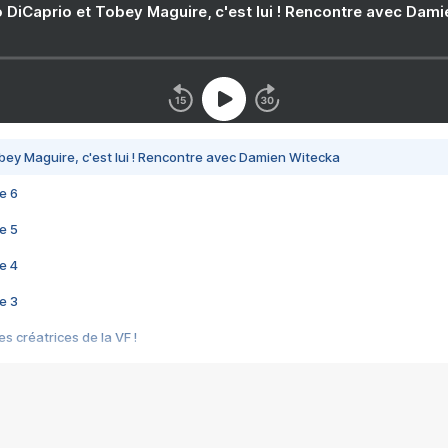
 DiCaprio et Tobey Maguire, c'est lui ! Rencontre avec Dam
bey Maguire, c'est lui ! Rencontre avec Damien Witecka
e 6
e 5
e 4
e 3
s créatrices de la VF !
e 2
e 1
e Mektoub My Love arrive enfin ! Rencontre avec Shaïn Boumedine et Sal