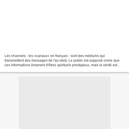
Les channels - les «canaux» en français - sont des médiums qui
transmettent des messages de l'au-delà. Le public est supposé croire que
ces informations émanent d'êtres spirituels prestigieux, mais la vérité est
toute autre. En réalité, il s'agit d'une...