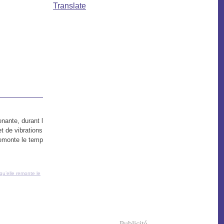
Translate
nante, durant l
et de vibrations
 remonte le temp
 qu’elle remonte le
Publicité