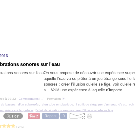
2016
vibrations sonores sur l'eau
On vous propose de découvrir une expérience surpre
aquelle l’eau va se prêter à un jeu étrange sous l’eff
sonores : créer l’illusion qu’elle se fige, voir qu’elle
s… Voilà une expérience à laquelle n’importe...
mes à 02:22 -
Commentaires [
…
]
- Permalien [
#
]
n de basses
,
d’un subwoofer
,
d’un tube en plastique
,
il suffit de s’équiper d’un seau d’eau
,
voir
expérience à laquelle n
,
l’effet de vibrations sonores créer l’illusion qu’elle se fige
Repost
0
1 vote