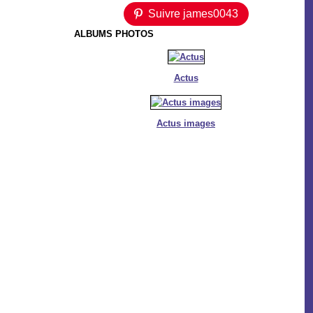
Suivre james0043
ALBUMS PHOTOS
Actus
Actus images