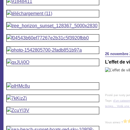
26 novembre 
L’effet de 
Posté par rusty ja
Tags:
d’un caisso
temps… Voilà une 
Vous aimez ?