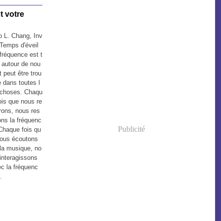
t votre
 L. Chang, Inv
 Temps d'éveil
fréquence est t
 autour de nou
t peut être trou
 dans toutes l
 choses. Chaqu
ois que nous re
rons, nous res
ons la fréquenc
Publicité
Chaque fois qu
nous écoutons
la musique, no
interagissons
c la fréquenc
.