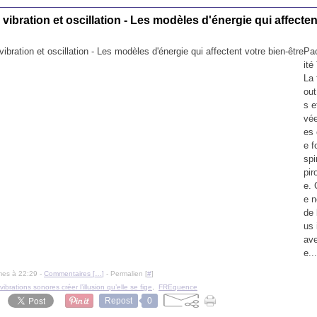
vibration et oscillation - Les modèles d'énergie qui affecten
Pao
ité
La 
out
s e
vée
es
e f
spi
pir
e. 
e 
de 
us 
ave
e...
mes à 22:29 -
Commentaires [
…
]
- Permalien [
#
]
 vibrations sonores créer l’illusion qu’elle se fige
,
FREquence
Repost
0