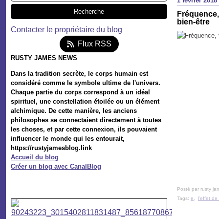
1 février 2018
Fréquence, 
bien-être
Contacter le propriétaire du blog
Flux RSS
RUSTY JAMES NEWS
Dans la tradition secrète, le corps humain est
considéré comme le symbole ultime de l'univers.
Chaque partie du corps correspond à un idéal
spirituel, une constellation étoilée ou un élément
alchimique. De cette manière, les anciens
philosophes se connectaient directement à toutes
les choses, et par cette connexion, ils pouvaient
influencer le monde qui les entourait,
https://rustyjamesblog.link
Accueil du blog
Créer un blog avec CanalBlog
Posté par rusty ja
Tags:
e
,
l’effet de