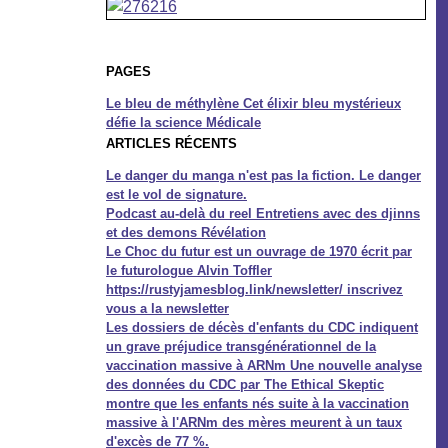
PAGES
Le bleu de méthylène Cet élixir bleu mystérieux
défie la science Médicale
ARTICLES RÉCENTS
Le danger du manga n'est pas la fiction. Le danger
est le vol de signature.
Podcast au-delà du reel Entretiens avec des djinns
et des demons Révélation
Le Choc du futur est un ouvrage de 1970 écrit par
le futurologue Alvin Toffler
https://rustyjamesblog.link/newsletter/ inscrivez
vous a la newsletter
Les dossiers de décès d'enfants du CDC indiquent
un grave préjudice transgénérationnel de la
vaccination massive à ARNm Une nouvelle analyse
des données du CDC par The Ethical Skeptic
montre que les enfants nés suite à la vaccination
massive à l'ARNm des mères meurent à un taux
d'excès de 77 %.