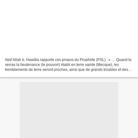
Abd’Allah b. Hawâla rapporte ces propos du Prophète (PSL) : « … Quand tu
verras la lieutenance (le pouvoir) établi en terre sainte (Mecque), les
tremblements de terre seront proches, ainsi que de grands troubles et des
affaires d’importance ; ce jour-là,...