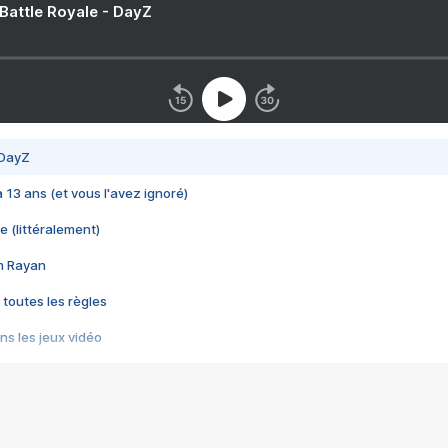
 Battle Royale - DayZ
 DayZ
 a 13 ans (et vous l'avez ignoré)
e (littéralement)
im Rayan
 toutes les règles
s les jeux vidéo
us choquant de Rockstar ? - Le scandale BULLY
e plus moche de Steam
du RÊVE tourne au CAUCHEMAR