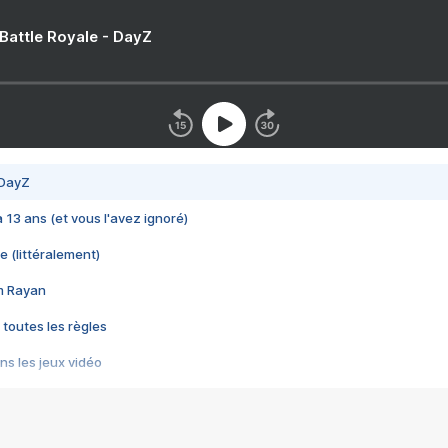
 Battle Royale - DayZ
 DayZ
 a 13 ans (et vous l'avez ignoré)
e (littéralement)
im Rayan
 toutes les règles
s les jeux vidéo
us choquant de Rockstar ? - Le scandale BULLY
e plus moche de Steam