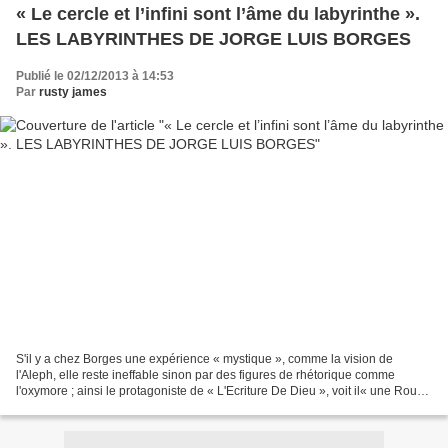
« Le cercle et l’infini sont l’âme du labyrinthe ».
LES LABYRINTHES DE JORGE LUIS BORGES
Publié le 02/12/2013 à 14:53
Par
rusty james
S'il y a chez Borges une expérience « mystique », comme la vision de
l'Aleph, elle reste ineffable sinon par des figures de rhétorique comme
l'oxymore ; ainsi le protagoniste de « L'Ecriture De Dieu », voit il« une Roue
très haute qui n'était pas devant...