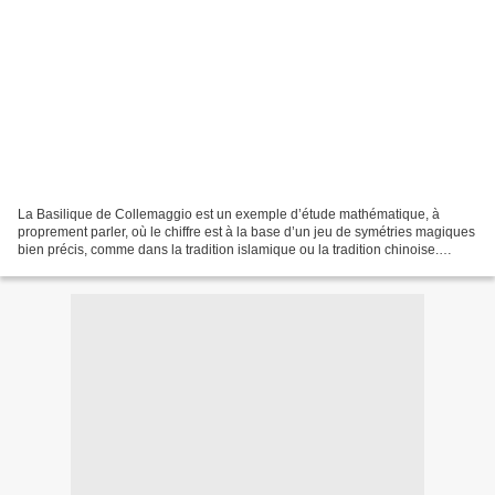
La Basilique de Collemaggio est un exemple d’étude mathématique, à
proprement parler, où le chiffre est à la base d’un jeu de symétries magiques
bien précis, comme dans la tradition islamique ou la tradition chinoise.
L’édifice est parfaitement orienté....