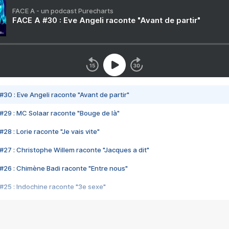
FACE A - un podcast Purecharts
FACE A #30 : Eve Angeli raconte "Avant de partir"
#30 : Eve Angeli raconte "Avant de partir"
#29 : MC Solaar raconte "Bouge de là"
28 : Lorie raconte "Je vais vite"
#27 : Christophe Willem raconte "Jacques a dit"
#26 : Chimène Badi raconte "Entre nous"
#25 : Indochine raconte "3e sexe"
#24 : Zaho raconte "C'est chelou"
#23 : Patrick Bruel raconte "Au café des délices"