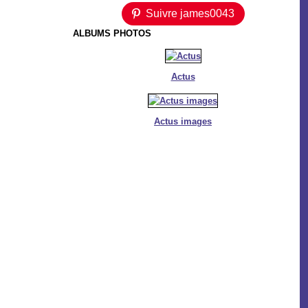
Suivre james0043
ALBUMS PHOTOS
Actus
Actus images