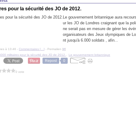
2011
ires pour la sécurité des JO de 2012.
Le gouvernement britannique aura recours
ur les JO de Londres craignant que la pol
ne serait pas en mesure de gérer les év
organisateurs des Jeux olympiques de Lon
nt jusqu'à 6.000 soldats , afin...
mes à 13:46 -
Commentaires [
…
]
- Permalien [
#
]
6000 militaires pour la sécurité des JO de 2012.
,
Le gouvernement britannique
Repost
0
0 vote