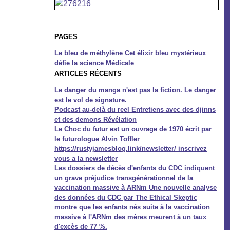
PAGES
Le bleu de méthylène Cet élixir bleu mystérieux
défie la science Médicale
ARTICLES RÉCENTS
Le danger du manga n'est pas la fiction. Le danger
est le vol de signature.
Podcast au-delà du reel Entretiens avec des djinns
et des demons Révélation
Le Choc du futur est un ouvrage de 1970 écrit par
le futurologue Alvin Toffler
https://rustyjamesblog.link/newsletter/ inscrivez
vous a la newsletter
Les dossiers de décès d'enfants du CDC indiquent
un grave préjudice transgénérationnel de la
vaccination massive à ARNm Une nouvelle analyse
des données du CDC par The Ethical Skeptic
montre que les enfants nés suite à la vaccination
massive à l'ARNm des mères meurent à un taux
d'excès de 77 %.