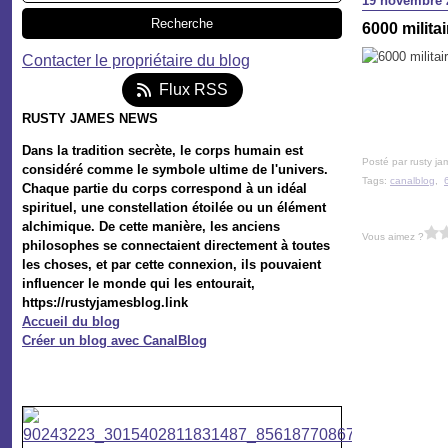
19 novembre 
6000 milita
Contacter le propriétaire du blog
Flux RSS
RUSTY JAMES NEWS
Dans la tradition secrète, le corps humain est
Posté par rusty ja
considéré comme le symbole ultime de l'univers.
Tags:
canalblog
,
Chaque partie du corps correspond à un idéal
spirituel, une constellation étoilée ou un élément
alchimique. De cette manière, les anciens
Vous aimez ?
philosophes se connectaient directement à toutes
les choses, et par cette connexion, ils pouvaient
influencer le monde qui les entourait,
https://rustyjamesblog.link
Accueil du blog
Créer un blog avec CanalBlog