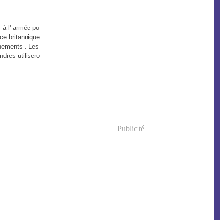
 à l' armée po
ice britannique
énements . Les
dres utilisero
Publicité