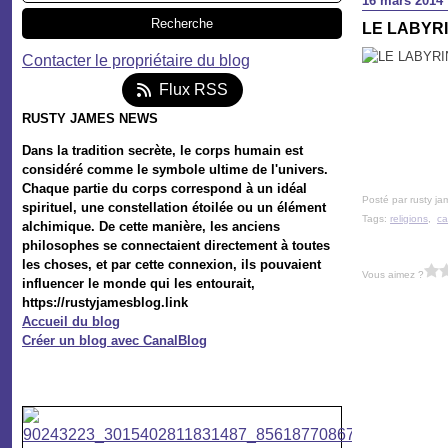
16 mars 2014
LE LABYR
Contacter le propriétaire du blog
Flux RSS
RUSTY JAMES NEWS
Dans la tradition secrète, le corps humain est
considéré comme le symbole ultime de l'univers.
Chaque partie du corps correspond à un idéal
Posté par rusty ja
spirituel, une constellation étoilée ou un élément
Tags:
religions
,
ca
alchimique. De cette manière, les anciens
philosophes se connectaient directement à toutes
les choses, et par cette connexion, ils pouvaient
Vous aimez ?
influencer le monde qui les entourait,
https://rustyjamesblog.link
Accueil du blog
Créer un blog avec CanalBlog