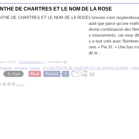
INTHE DE CHARTRES ET LE NOM DE LA ROSE
L’Univers n’est resplendissa
auté que parce qu’une math
divine combinaison des Nom
s mouvements, car nous dit 
u a tout créé avec Nombres
ures » Pie XI. « Une fois n
dit le...
mes à 13:51 -
Commentaires [
…
]
- Permalien [
#
]
thedrale
,
templiers
,
kaabal
,
LE LABYRINTHE DE CHARTRES ET LE NOM DE LA ROSE
,
goth
Repost
0
0 vote