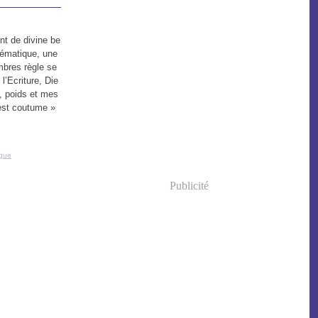
nt de divine be
ématique, une
bres règle se
l’Ecriture, Die
, poids et mes
’est coutume »
ique
Publicité