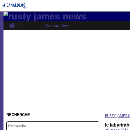
Home
New site here
RECHERCHE
RUSTY JAMES 
le labyrint