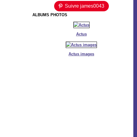
Suivre james0043
ALBUMS PHOTOS
Actus
Actus images