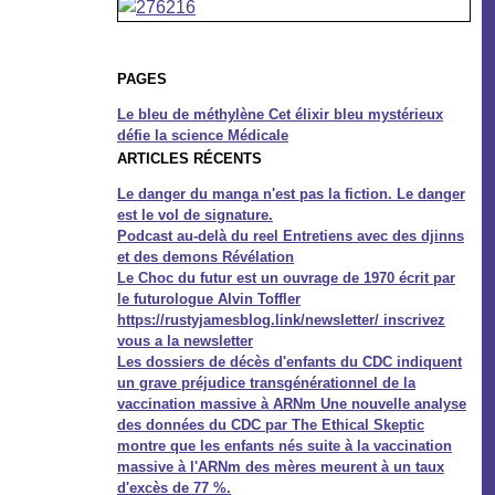
PAGES
Le bleu de méthylène Cet élixir bleu mystérieux
défie la science Médicale
ARTICLES RÉCENTS
Le danger du manga n'est pas la fiction. Le danger
est le vol de signature.
Podcast au-delà du reel Entretiens avec des djinns
et des demons Révélation
Le Choc du futur est un ouvrage de 1970 écrit par
le futurologue Alvin Toffler
https://rustyjamesblog.link/newsletter/ inscrivez
vous a la newsletter
Les dossiers de décès d'enfants du CDC indiquent
un grave préjudice transgénérationnel de la
vaccination massive à ARNm Une nouvelle analyse
des données du CDC par The Ethical Skeptic
montre que les enfants nés suite à la vaccination
massive à l'ARNm des mères meurent à un taux
d'excès de 77 %.