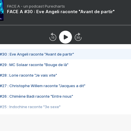
FACE A - un podcast Purecharts
FACE A #30 : Eve Angeli raconte "Avant de partir"
#30 : Eve Angeli raconte "Avant de partir"
#29 : MC Solaar raconte "Bouge de là"
28 : Lorie raconte "Je vais vite"
#27 : Christophe Willem raconte "Jacques a dit"
#26 : Chimène Badi raconte "Entre nous"
#25 : Indochine raconte "3e sexe"
#24 : Zaho raconte "C'est chelou"
#23 : Patrick Bruel raconte "Au café des délices"