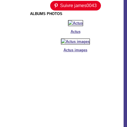
Suivre james0043
ALBUMS PHOTOS
Actus
Actus images