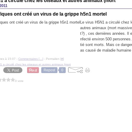
n1 a circule chez les oiseaux et autres animaux (mort
2011
fiques ont créé un virus de la grippe h5n1 mortel
Le virus H5N1 a circulé chez l
autres animaux (mort massive
t?) , ces dernières années. Il 
nfecté environ 500 personnes.
tié sont morts. Mais ce danger
as causé de maladie humaine 
mes à 15:07 -
Commentaires [
…
]
- Permalien [
#
]
1 a circulé chez les oiseaux et autres animaux (mort
Repost
0
0 vote