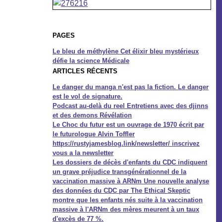
PAGES
Le bleu de méthylène Cet élixir bleu mystérieux
défie la science Médicale
ARTICLES RÉCENTS
Le danger du manga n'est pas la fiction. Le danger
est le vol de signature.
Podcast au-delà du reel Entretiens avec des djinns
et des demons Révélation
Le Choc du futur est un ouvrage de 1970 écrit par
le futurologue Alvin Toffler
https://rustyjamesblog.link/newsletter/ inscrivez
vous a la newsletter
Les dossiers de décès d'enfants du CDC indiquent
un grave préjudice transgénérationnel de la
vaccination massive à ARNm Une nouvelle analyse
des données du CDC par The Ethical Skeptic
montre que les enfants nés suite à la vaccination
massive à l'ARNm des mères meurent à un taux
d'excès de 77 %.