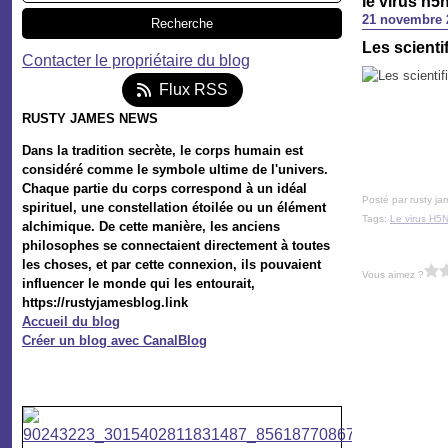
le virus h5
21 novembre 
Les scienti
Contacter le propriétaire du blog
Flux RSS
RUSTY JAMES NEWS
Dans la tradition secrète, le corps humain est
considéré comme le symbole ultime de l'univers.
Chaque partie du corps correspond à un idéal
Posté par rusty ja
spirituel, une constellation étoilée ou un élément
Tags:
Le virus H5N
alchimique. De cette manière, les anciens
philosophes se connectaient directement à toutes
les choses, et par cette connexion, ils pouvaient
Vous aimez ?
influencer le monde qui les entourait,
https://rustyjamesblog.link
Accueil du blog
Créer un blog avec CanalBlog