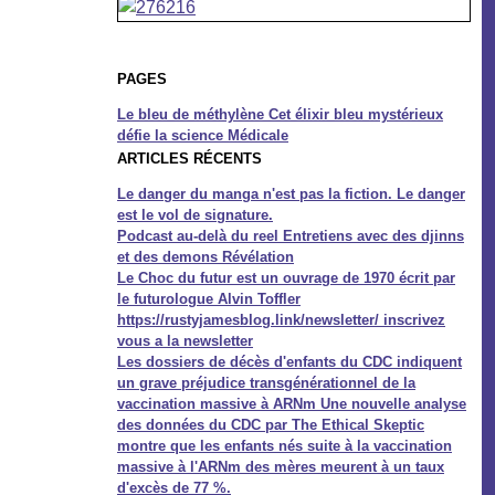
PAGES
Le bleu de méthylène Cet élixir bleu mystérieux
défie la science Médicale
ARTICLES RÉCENTS
Le danger du manga n'est pas la fiction. Le danger
est le vol de signature.
Podcast au-delà du reel Entretiens avec des djinns
et des demons Révélation
Le Choc du futur est un ouvrage de 1970 écrit par
le futurologue Alvin Toffler
https://rustyjamesblog.link/newsletter/ inscrivez
vous a la newsletter
Les dossiers de décès d'enfants du CDC indiquent
un grave préjudice transgénérationnel de la
vaccination massive à ARNm Une nouvelle analyse
des données du CDC par The Ethical Skeptic
montre que les enfants nés suite à la vaccination
massive à l'ARNm des mères meurent à un taux
d'excès de 77 %.