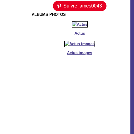
Suivre james0043
ALBUMS PHOTOS
Actus
Actus images