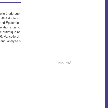
elle étude publ
 2014 du Journ
 and Epidemiol
lation signific
le autistique (A
, Varicelle et
sant l’analyse s
Publicité