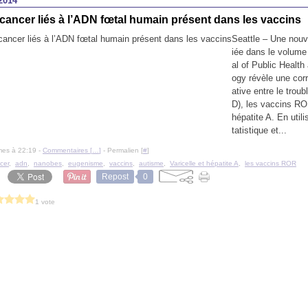
2014
cancer liés à l’ADN fœtal humain présent dans les vaccins
Seattle – Une nouv
iée dans le volume
al of Public Health
ogy révèle une corré
ative entre le troub
D), les vaccins ROR
hépatite A. En utili
tatistique et...
mes à 22:19 -
Commentaires [
…
]
- Permalien [
#
]
cer
,
adn
,
nanobes
,
eugenisme
,
vaccins
,
autisme
,
Varicelle et hépatite A
,
les vaccins ROR
Repost
0
1 vote