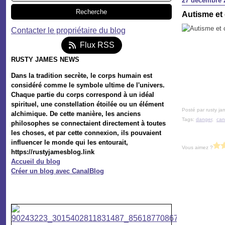
27 décembre 
Autisme et 
Contacter le propriétaire du blog
Flux RSS
RUSTY JAMES NEWS
Dans la tradition secrète, le corps humain est
considéré comme le symbole ultime de l'univers.
Chaque partie du corps correspond à un idéal
spirituel, une constellation étoilée ou un élément
Posté par rusty ja
alchimique. De cette manière, les anciens
Tags:
danger
,
can
philosophes se connectaient directement à toutes
les choses, et par cette connexion, ils pouvaient
influencer le monde qui les entourait,
Vous aimez ?
https://rustyjamesblog.link
Accueil du blog
Créer un blog avec CanalBlog