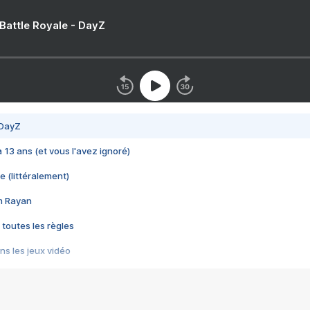
 Battle Royale - DayZ
 DayZ
 a 13 ans (et vous l'avez ignoré)
e (littéralement)
im Rayan
 toutes les règles
s les jeux vidéo
us choquant de Rockstar ? - Le scandale BULLY
e plus moche de Steam