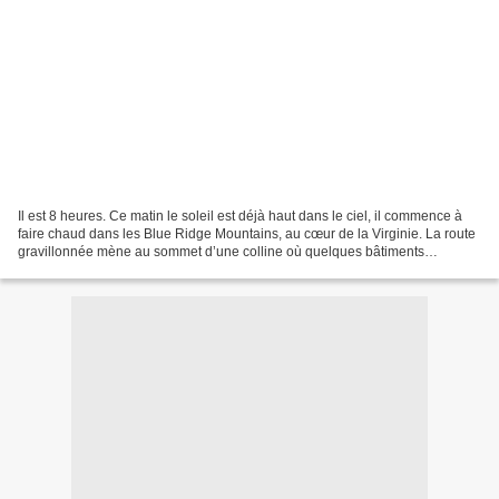
Il est 8 heures. Ce matin le soleil est déjà haut dans le ciel, il commence à
faire chaud dans les Blue Ridge Mountains, au cœur de la Virginie. La route
gravillonnée mène au sommet d’une colline où quelques bâtiments
dominent les quatre cents hectares...