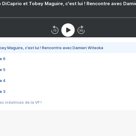
 DiCaprio et Tobey Maguire, c'est lui ! Rencontre avec Dam
bey Maguire, c'est lui ! Rencontre avec Damien Witecka
e 6
e 5
e 4
e 3
s créatrices de la VF !
e 2
e 1
e Mektoub My Love arrive enfin ! Rencontre avec Shaïn Boumedine et Sal