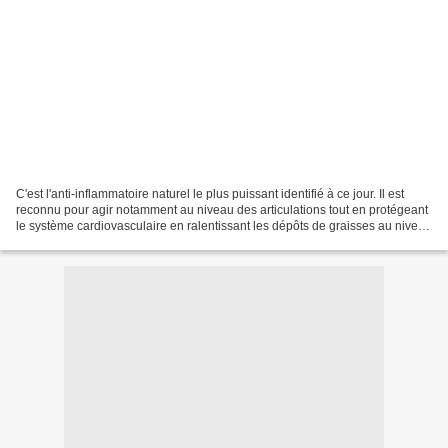
C'est l'anti-inflammatoire naturel le plus puissant identifié à ce jour. Il est
reconnu pour agir notamment au niveau des articulations tout en protégeant
le système cardiovasculaire en ralentissant les dépôts de graisses au niveau
des artères. Seul,...