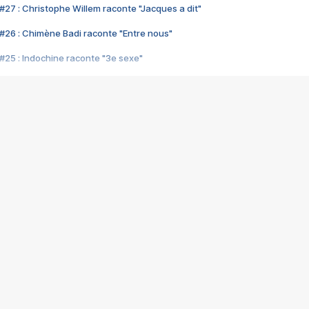
#27 : Christophe Willem raconte "Jacques a dit"
#26 : Chimène Badi raconte "Entre nous"
#25 : Indochine raconte "3e sexe"
#24 : Zaho raconte "C'est chelou"
#23 : Patrick Bruel raconte "Au café des délices"
#22 : Kyo raconte "Le chemin"
#21 : Nolwenn Leroy raconte "Cassé"
#20 : Patrick Hernandez raconte "Born to be alive"
#19 : Lorie raconte "Près de moi"
#18 : Michael Jones raconte "A nos actes manqués" (avec Jean-Jacque
#17 : Khaled raconte "Aïcha"
#16 : Corneille raconte "Parce qu'on vient de loin"
#15 : Indochine raconte "L'aventurier"