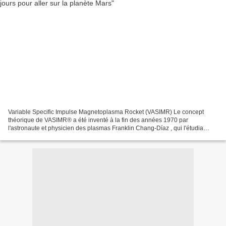
Variable Specific Impulse Magnetoplasma Rocket (VASIMR) Le concept
théorique de VASIMR® a été inventé à la fin des années 1970 par
l'astronaute et physicien des plasmas Franklin Chang-Díaz , qui l'étudia
d'abord au Charles Stark Draper Laboratory puis...