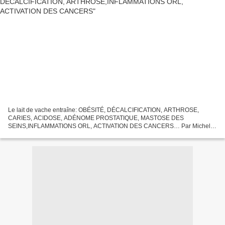
Le lait de vache entraîne: OBÉSITÉ, DÉCALCIFICATION, ARTHROSE,
CARIES, ACIDOSE, ADÉNOME PROSTATIQUE, MASTOSE DES
SEINS,INFLAMMATIONS ORL, ACTIVATION DES CANCERS… Par Michel
Dogna naturopathe. Voici l’expérience qu’a effectué le professeur Didier
Raoult,...