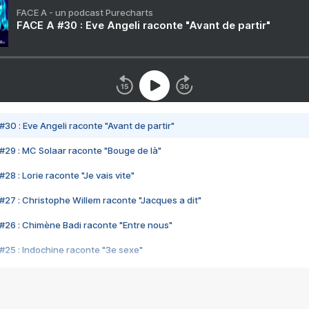
FACE A - un podcast Purecharts
FACE A #30 : Eve Angeli raconte "Avant de partir"
#30 : Eve Angeli raconte "Avant de partir"
#29 : MC Solaar raconte "Bouge de là"
28 : Lorie raconte "Je vais vite"
#27 : Christophe Willem raconte "Jacques a dit"
#26 : Chimène Badi raconte "Entre nous"
#25 : Indochine raconte "3e sexe"
#24 : Zaho raconte "C'est chelou"
#23 : Patrick Bruel raconte "Au café des délices"