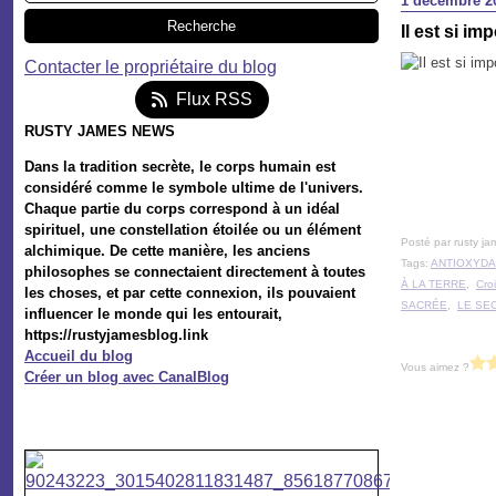
1 décembre 2
Il est si i
Contacter le propriétaire du blog
Flux RSS
RUSTY JAMES NEWS
Dans la tradition secrète, le corps humain est
considéré comme le symbole ultime de l'univers.
Chaque partie du corps correspond à un idéal
spirituel, une constellation étoilée ou un élément
Posté par rusty ja
alchimique. De cette manière, les anciens
Tags:
ANTIOXYDA
philosophes se connectaient directement à toutes
À LA TERRE
,
Cro
les choses, et par cette connexion, ils pouvaient
SACRÉE
,
LE SE
influencer le monde qui les entourait,
https://rustyjamesblog.link
Accueil du blog
Vous aimez ?
Créer un blog avec CanalBlog