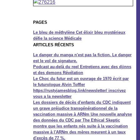
PAGES
Le bleu de méthylène Cet élixir bleu mystérieux
défie la science Médicale
ARTICLES RÉCENTS
Le danger du manga n'est pas la fiction. Le danger
est le vol de signature.
Podcast au-delà du reel Entretiens avec des djinns
et des demons Révélation
Le Choc du futur est un ouvrage de 1970 écrit par
le futurologue Alvin Toffler
https://rustyjamesblog.link/newsletter/ inscrivez
vous a la newsletter
Les dossiers de décès d'enfants du CDC indiquent
un grave préjudice transgénérationnel de la
vaccination massive à ARNm Une nouvelle analyse
des données du CDC par The Ethical Skeptic
montre que les enfants nés suite à la vaccination
massive à l'ARNm des mères meurent à un taux
d'excès de 77 %.