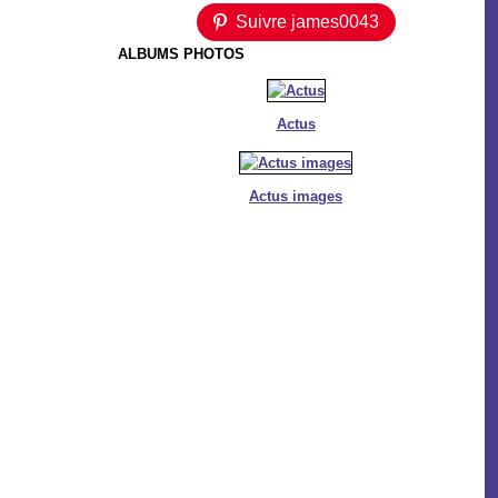
Suivre james0043
ALBUMS PHOTOS
Actus
Actus images