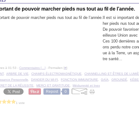
013
mportant de pouvoir marcher pieds nus tout au fil de l’année.
Il est si important 
her pieds nus tout au
De pouvoir favoris
eilleuse Union avec 
Ces 100 dernières 
ons perdu notre con
ue à la Terre, un as
tre santé...
mes à 01:53 -
Commentaires [
…
]
- Permalien [
#
]
NT
,
ARBRE DE VIE
,
CHAMPS ÉLECTROMAGNÉTIQUE
,
CHANNELLING ET ÊTRES DE LUMI
issance Personnelle
,
DANGER DU WI-FI
,
FONCTION IMMUNITAIRE
,
GAÏA
,
GROUNDÉ
,
KÉBE
CRET DE LA RÉUSSITE
,
MERCI ET GRATITUDE
,
Médiumnité et Inex
Repost
0
1 vote