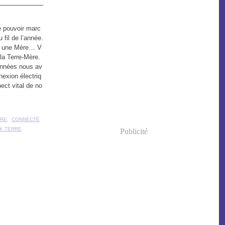
de pouvoir marc
 fil de l’année.
er une Mère… V
la Terre-Mère.
années nous av
nexion électriq
pect vital de no
ÈRE
,
CONNECTÉ
K TERRE
Publicité