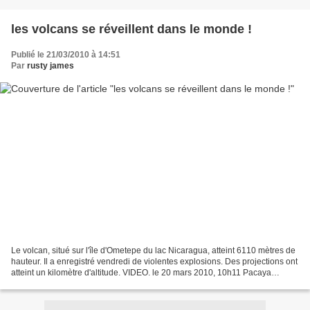
les volcans se réveillent dans le monde !
Publié le 21/03/2010 à 14:51
Par
rusty james
Le volcan, situé sur l'île d'Ometepe du lac Nicaragua, atteint 6110 mètres de
hauteur. Il a enregistré vendredi de violentes explosions. Des projections ont
atteint un kilomètre d'altitude. VIDEO. le 20 mars 2010, 10h11 Pacaya
(Guatemala) L'activité strombolienne...