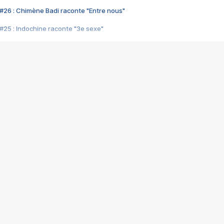
#26 : Chimène Badi raconte "Entre nous"
#25 : Indochine raconte "3e sexe"
#24 : Zaho raconte "C'est chelou"
#23 : Patrick Bruel raconte "Au café des délices"
#22 : Kyo raconte "Le chemin"
#21 : Nolwenn Leroy raconte "Cassé"
#20 : Patrick Hernandez raconte "Born to be alive"
#19 : Lorie raconte "Près de moi"
#18 : Michael Jones raconte "A nos actes manqués" (avec Jean-Jacque
#17 : Khaled raconte "Aïcha"
#16 : Corneille raconte "Parce qu'on vient de loin"
#15 : Indochine raconte "L'aventurier"