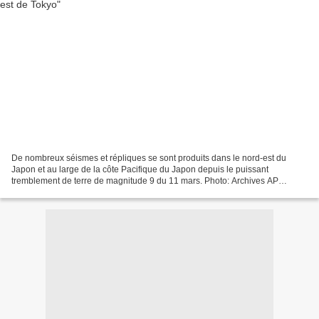
De nombreux séismes et répliques se sont produits dans le nord-est du
Japon et au large de la côte Pacifique du Japon depuis le puissant
tremblement de terre de magnitude 9 du 11 mars. Photo: Archives AP
Agence France-PresseOsaka, Japon Un tremblement...