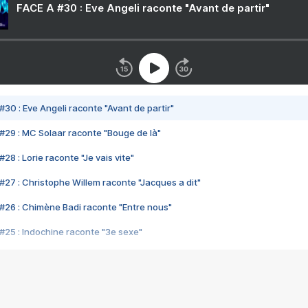
FACE A #30 : Eve Angeli raconte "Avant de partir"
#30 : Eve Angeli raconte "Avant de partir"
#29 : MC Solaar raconte "Bouge de là"
28 : Lorie raconte "Je vais vite"
#27 : Christophe Willem raconte "Jacques a dit"
#26 : Chimène Badi raconte "Entre nous"
#25 : Indochine raconte "3e sexe"
#24 : Zaho raconte "C'est chelou"
#23 : Patrick Bruel raconte "Au café des délices"
#22 : Kyo raconte "Le chemin"