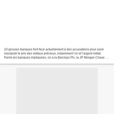
10 grosses banques font face actuellement à des accusations pour avoir
manipulé le prix des métaux précieux, notamment l’or et l’argent métal.
Parmi les banques impliquées, on a la Barclays Plc, la JP Morgan Chase &
Co et la Deutsche Bank AG. Les autorités...