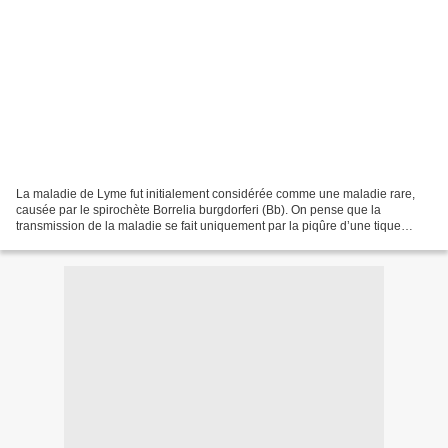
La maladie de Lyme fut initialement considérée comme une maladie rare,
causée par le spirochète Borrelia burgdorferi (Bb). On pense que la
transmission de la maladie se fait uniquement par la piqûre d’une tique
infectée par ce spirochète. Le spirochète...