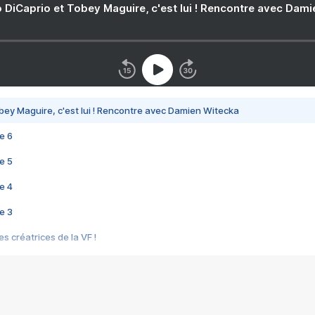
 DiCaprio et Tobey Maguire, c'est lui ! Rencontre avec Dam
bey Maguire, c'est lui ! Rencontre avec Damien Witecka
e 6
e 5
e 4
e 3
s créatrices de la VF !
e 2
e 1
e Mektoub My Love arrive enfin ! Rencontre avec Shaïn Boumedine et Sal