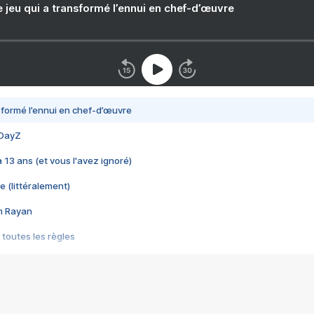
e jeu qui a transformé l’ennui en chef-d’œuvre
nsformé l’ennui en chef-d’œuvre
 DayZ
 a 13 ans (et vous l'avez ignoré)
e (littéralement)
im Rayan
 toutes les règles
s les jeux vidéo
us choquant de Rockstar ? - Le scandale BULLY
e plus moche de Steam