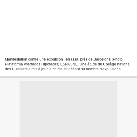
Manifestation contre une expulsion Terrassa, près de Barcelone (Photo
Plataforma Afectados Hipotecas) ESPAGNE. Une étude du Collège national
des Huissiers a mis à jour le chiffre stupéfiant du nombre d'expulsions
réalisées en 2012 en Espagne : 30 034...