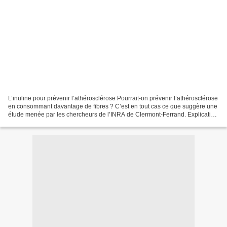
L’inuline pour prévenir l’athérosclérose Pourrait-on prévenir l’athérosclérose
en consommant davantage de fibres ? C’est en tout cas ce que suggère une
étude menée par les chercheurs de l’INRA de Clermont-Ferrand. Explication
avec les auteurs de l’étude,...