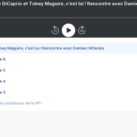
 DiCaprio et Tobey Maguire, c'est lui ! Rencontre avec Dam
bey Maguire, c'est lui ! Rencontre avec Damien Witecka
e 6
e 5
e 4
e 3
s créatrices de la VF !
e 2
e 1
e Mektoub My Love arrive enfin ! Rencontre avec Shaïn Boumedine et Sal