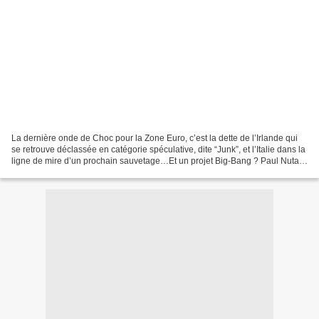
La dernière onde de Choc pour la Zone Euro, c’est la dette de l’Irlande qui
se retrouve déclassée en catégorie spéculative, dite “Junk”, et l’Italie dans la
ligne de mire d’un prochain sauvetage…Et un projet Big-Bang ? Paul Nutall,
député européen, membre...