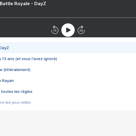
 Battle Royale - DayZ
 DayZ
 a 13 ans (et vous l'avez ignoré)
e (littéralement)
im Rayan
 toutes les règles
s les jeux vidéo
us choquant de Rockstar ? - Le scandale BULLY
e plus moche de Steam
du RÊVE tourne au CAUCHEMAR