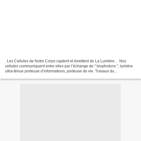
. Les Cellules de Notre Corps captent et émettent de La Lumière… Nos
cellules communiquent entre elles par l’échange de " biophotons ", lumière
ultra-ténue porteuse d’informations, porteuse de vie. Travaux du
biophysicien Fritz Albert Popp sur le rayonnement...