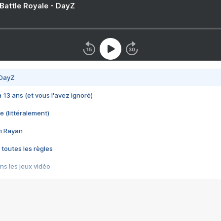
 Battle Royale - DayZ
 DayZ
 a 13 ans (et vous l'avez ignoré)
e (littéralement)
im Rayan
 toutes les règles
s les jeux vidéo
us choquant de Rockstar ? - Le scandale BULLY
e plus moche de Steam
du RÊVE tourne au CAUCHEMAR