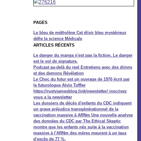
PAGES
Le bleu de méthylène Cet élixir bleu mystérieux
défie la science Médicale
ARTICLES RÉCENTS
Le danger du manga n'est pas la fiction. Le danger
est le vol de signature.
Podcast au-delà du reel Entretiens avec des djinns
et des demons Révélation
Le Choc du futur est un ouvrage de 1970 écrit par
le futurologue Alvin Toffler
https://rustyjamesblog.link/newsletter/ inscrivez
vous a la newsletter
Les dossiers de décès d'enfants du CDC indiquent
un grave préjudice transgénérationnel de la
vaccination massive à ARNm Une nouvelle analyse
des données du CDC par The Ethical Skeptic
montre que les enfants nés suite à la vaccination
massive à l'ARNm des mères meurent à un taux
d'excès de 77 %.