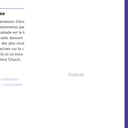
ase
 amateurs d’éso
phénomènes par
rbade est le li
cueils dansent
e des plus insol
acines sur la c
, là où se trouv
Christ Church.
Publicité
Le caveau de la
e
,
cryptozoologie
,