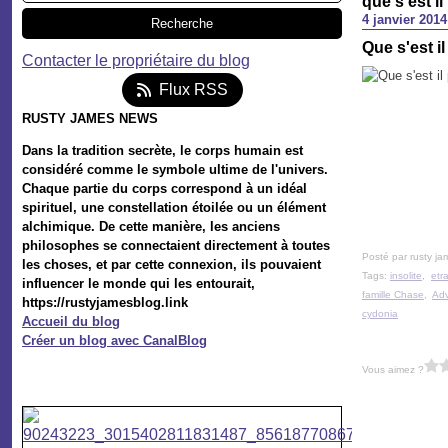
que s'est i
4 janvier 2014
Que s'est i
Contacter le propriétaire du blog
Flux RSS
RUSTY JAMES NEWS
Dans la tradition secrète, le corps humain est
considéré comme le symbole ultime de l'univers.
Chaque partie du corps correspond à un idéal
spirituel, une constellation étoilée ou un élément
alchimique. De cette manière, les anciens
philosophes se connectaient directement à toutes
Posté par rusty ja
les choses, et par cette connexion, ils pouvaient
Tags:
insolite
,
etr
influencer le monde qui les entourait,
famille Chase
,
Adv
https://rustyjamesblog.link
cydonia
Accueil du blog
Créer un blog avec CanalBlog
Vous aimez ?