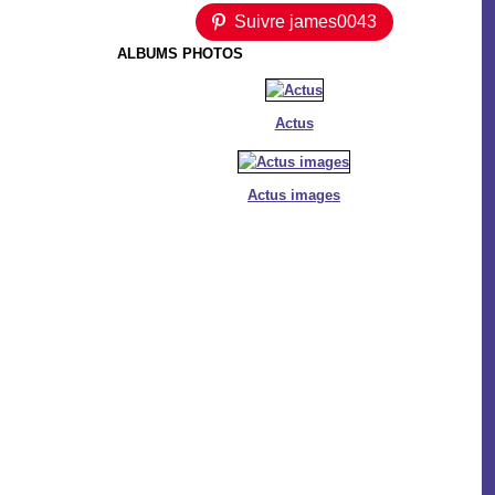
Suivre james0043
ALBUMS PHOTOS
Actus
Actus images