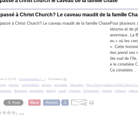
l passe a christ church le caveau de la famille chase
l passé à Christ Church? Le caveau maudit de la famille Ch
Pour plusieurs
térisme et de 
anormaux, La Ba
eu « où les cer
». Cette histoir
ites prend ses r
ôte sud de l’île
e le cimetière 
Ce cimetière...
mes à 23:45 -
Commentaires [
…
]
- Permalien [
#
]
ange
,
histoire
,
conspiration
,
demon
,
anomalie
,
bilocation
,
Que s'est il passé à Christ Church 
entures
,
Bonaguil
,
anneliese
,
blandy
,
canal
,
chateau
,
chroniques
,
cinéma
,
corliano
,
critiqu
Repost
0
0 vote