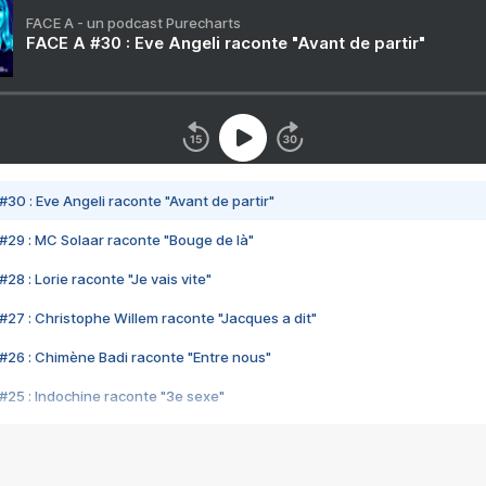
FACE A - un podcast Purecharts
FACE A #30 : Eve Angeli raconte "Avant de partir"
#30 : Eve Angeli raconte "Avant de partir"
#29 : MC Solaar raconte "Bouge de là"
28 : Lorie raconte "Je vais vite"
#27 : Christophe Willem raconte "Jacques a dit"
#26 : Chimène Badi raconte "Entre nous"
#25 : Indochine raconte "3e sexe"
#24 : Zaho raconte "C'est chelou"
#23 : Patrick Bruel raconte "Au café des délices"