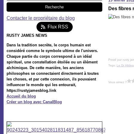
19 février 201
Des fibres 
Contacter le propriétaire du blog
Flux RSS
RUSTY JAMES NEWS
Dans la tradition secrète, le corps humain est
considéré comme le symbole ultime de l'univers.
Chaque partie du corps correspond à un idéal
Posté par rusty ja
spirituel, une constellation étoilée ou un élément
Tags:
Le Dr Hildeg
alchimique. De cette manière, les anciens
philosophes se connectaient directement à toutes
les choses, et par cette connexion, ils pouvaient
Vous aimez ?
influencer le monde qui les entourait,
https://rustyjamesblog.link
Accueil du blog
Créer un blog avec CanalBlog