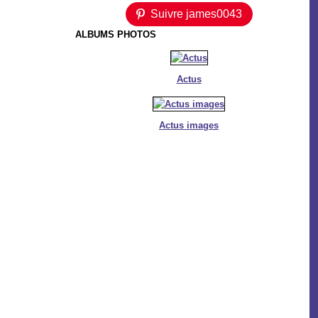
Suivre james0043
ALBUMS PHOTOS
Actus
Actus images