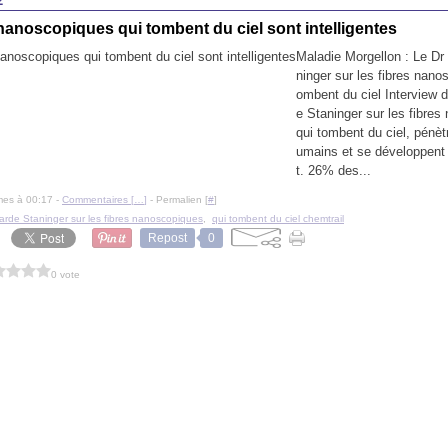
2
nanoscopiques qui tombent du ciel sont intelligentes
Maladie Morgellon : Le Dr
ninger sur les fibres nano
ombent du ciel Interview 
e Staninger sur les fibre
qui tombent du ciel, pénèt
umains et se développent 
t. 26% des...
mes à 00:17 -
Commentaires [
…
]
- Permalien [
#
]
arde Staninger sur les fibres nanoscopiques
,
qui tombent du ciel chemtrail
Repost
0
0 vote