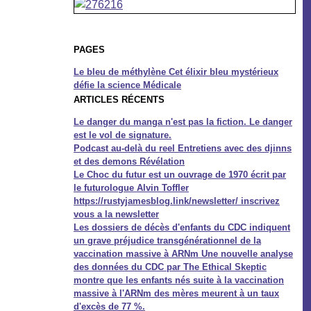
PAGES
Le bleu de méthylène Cet élixir bleu mystérieux
défie la science Médicale
ARTICLES RÉCENTS
Le danger du manga n'est pas la fiction. Le danger
est le vol de signature.
Podcast au-delà du reel Entretiens avec des djinns
et des demons Révélation
Le Choc du futur est un ouvrage de 1970 écrit par
le futurologue Alvin Toffler
https://rustyjamesblog.link/newsletter/ inscrivez
vous a la newsletter
Les dossiers de décès d'enfants du CDC indiquent
un grave préjudice transgénérationnel de la
vaccination massive à ARNm Une nouvelle analyse
des données du CDC par The Ethical Skeptic
montre que les enfants nés suite à la vaccination
massive à l'ARNm des mères meurent à un taux
d'excès de 77 %.