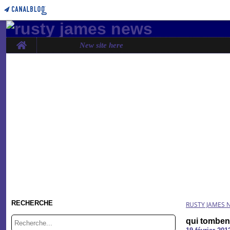
Home
New site here
RECHERCHE
RUSTY JAMES 
qui tombent