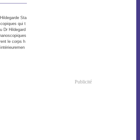
 Hildegarde Sta
scopiques qui t
du Dr Hildegard
s nanoscopiques
rent le corps h
intérieuremen
Publicité