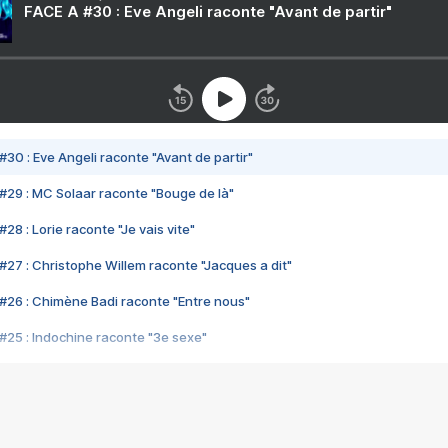
FACE A #30 : Eve Angeli raconte "Avant de partir"
#30 : Eve Angeli raconte "Avant de partir"
#29 : MC Solaar raconte "Bouge de là"
28 : Lorie raconte "Je vais vite"
#27 : Christophe Willem raconte "Jacques a dit"
#26 : Chimène Badi raconte "Entre nous"
#25 : Indochine raconte "3e sexe"
#24 : Zaho raconte "C'est chelou"
#23 : Patrick Bruel raconte "Au café des délices"
#22 : Kyo raconte "Le chemin"