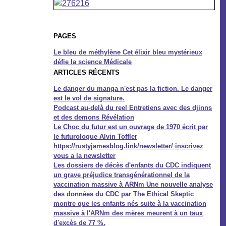
PAGES
Le bleu de méthylène Cet élixir bleu mystérieux
défie la science Médicale
ARTICLES RÉCENTS
Le danger du manga n'est pas la fiction. Le danger
est le vol de signature.
Podcast au-delà du reel Entretiens avec des djinns
et des demons Révélation
Le Choc du futur est un ouvrage de 1970 écrit par
le futurologue Alvin Toffler
https://rustyjamesblog.link/newsletter/ inscrivez
vous a la newsletter
Les dossiers de décès d'enfants du CDC indiquent
un grave préjudice transgénérationnel de la
vaccination massive à ARNm Une nouvelle analyse
des données du CDC par The Ethical Skeptic
montre que les enfants nés suite à la vaccination
massive à l'ARNm des mères meurent à un taux
d'excès de 77 %.