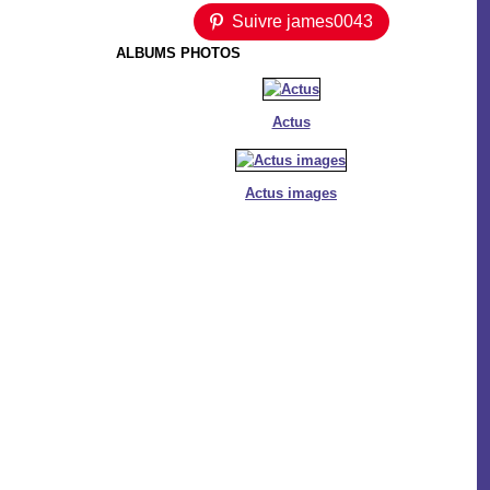
Suivre james0043
ALBUMS PHOTOS
Actus
Actus images