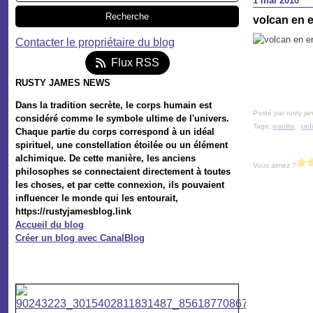
1 mai 2010
volcan en 
Contacter le propriétaire du blog
Flux RSS
RUSTY JAMES NEWS
Dans la tradition secrète, le corps humain est
Posté par rusty ja
considéré comme le symbole ultime de l'univers.
Tags:
insolite
,
rad
Chaque partie du corps correspond à un idéal
spirituel, une constellation étoilée ou un élément
alchimique. De cette manière, les anciens
Vous aimez ?
philosophes se connectaient directement à toutes
les choses, et par cette connexion, ils pouvaient
influencer le monde qui les entourait,
https://rustyjamesblog.link
Accueil du blog
Créer un blog avec CanalBlog