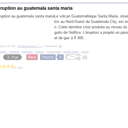
eruption au guatemala santa maria
Le volcan Guatemaltèque Santa Maria, situé
km au Nord-Ouest de Guatemala City, est en
n. Cette dernière s'est produite au niveau du
guito de l'édifice. L'éruption a projeté un pa
et de gaz à 8 300...
mes à 17:58 -
Commentaires [
…
]
- Permalien [
#
]
iation
,
mystere
,
eruption
,
volcan
,
guatemala
,
santa maria
,
sismic
Repost
0
1 vote