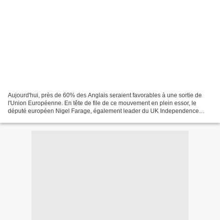
Aujourd'hui, près de 60% des Anglais seraient favorables à une sortie de
l'Union Européenne. En tête de file de ce mouvement en plein essor, le
député européen Nigel Farage, également leader du UK Independence
Party. Celui-ci a su convaincre, et ses partisans...