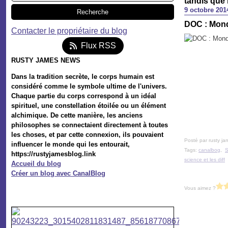
tandis que 
9 octobre 201
DOC : Monde
Contacter le propriétaire du blog
Flux RSS
RUSTY JAMES NEWS
Dans la tradition secrète, le corps humain est
considéré comme le symbole ultime de l'univers.
Chaque partie du corps correspond à un idéal
spirituel, une constellation étoilée ou un élément
alchimique. De cette manière, les anciens
philosophes se connectaient directement à toutes
les choses, et par cette connexion, ils pouvaient
Posté par rusty ja
influencer le monde qui les entourait,
Tags:
canalbog
,
S
https://rustyjamesblog.link
science et les diff
Accueil du blog
Créer un blog avec CanalBlog
Vous aimez ?