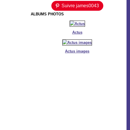
Suivre james0043
ALBUMS PHOTOS
Actus
Actus images