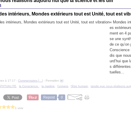
nous realisons aujourd’hui que la science et les diff
4
s intérieurs, Mondes extérieurs tout est Unité, tout est vib
« Mondes in
es extérieur
ment en 4 pa
se une synt
de ce qu’on 
Conscience s
dis que nous
urd’hui que l
s différentes
tuelles...
mes à 17:17 -
Commentaires [
…
]
- Permalien [
#
]
PIITUALITE
,
la Conscience.
,
la matière
,
l’univers
,
l’être humain
,
tandis que nous réalisons auj
Repost
0
1 vote