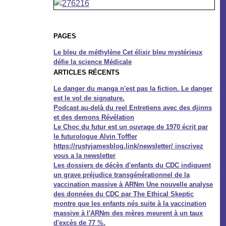
PAGES
Le bleu de méthylène Cet élixir bleu mystérieux
défie la science Médicale
ARTICLES RÉCENTS
Le danger du manga n'est pas la fiction. Le danger
est le vol de signature.
Podcast au-delà du reel Entretiens avec des djinns
et des demons Révélation
Le Choc du futur est un ouvrage de 1970 écrit par
le futurologue Alvin Toffler
https://rustyjamesblog.link/newsletter/ inscrivez
vous a la newsletter
Les dossiers de décès d'enfants du CDC indiquent
un grave préjudice transgénérationnel de la
vaccination massive à ARNm Une nouvelle analyse
des données du CDC par The Ethical Skeptic
montre que les enfants nés suite à la vaccination
massive à l'ARNm des mères meurent à un taux
d'excès de 77 %.