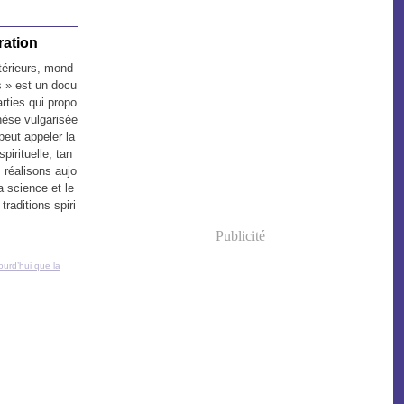
ration
térieurs, mond
s » est un docu
rties qui propo
hèse vulgarisée
peut appeler la
pirituelle, tan
 réalisons aujo
a science et le
 traditions spiri
Publicité
ourd’hui que la