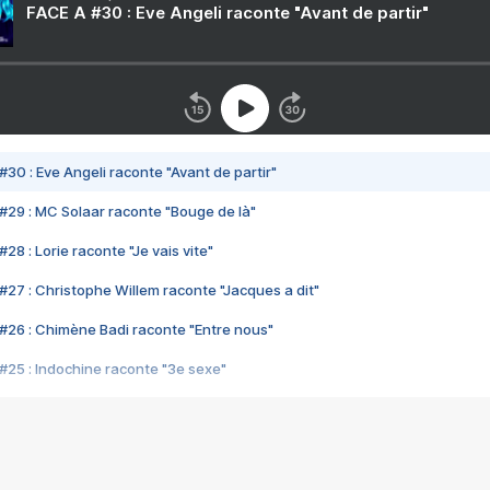
FACE A #30 : Eve Angeli raconte "Avant de partir"
#30 : Eve Angeli raconte "Avant de partir"
#29 : MC Solaar raconte "Bouge de là"
28 : Lorie raconte "Je vais vite"
#27 : Christophe Willem raconte "Jacques a dit"
#26 : Chimène Badi raconte "Entre nous"
#25 : Indochine raconte "3e sexe"
#24 : Zaho raconte "C'est chelou"
#23 : Patrick Bruel raconte "Au café des délices"
#22 : Kyo raconte "Le chemin"