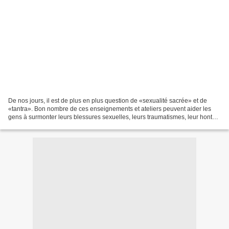
De nos jours, il est de plus en plus question de «sexualité sacrée» et de
«tantra». Bon nombre de ces enseignements et ateliers peuvent aider les
gens à surmonter leurs blessures sexuelles, leurs traumatismes, leur honte
et leur culpabilité, ce qui est...