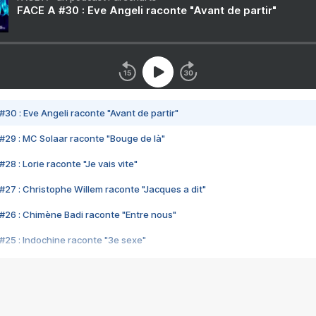
FACE A #30 : Eve Angeli raconte "Avant de partir"
#30 : Eve Angeli raconte "Avant de partir"
#29 : MC Solaar raconte "Bouge de là"
28 : Lorie raconte "Je vais vite"
#27 : Christophe Willem raconte "Jacques a dit"
#26 : Chimène Badi raconte "Entre nous"
#25 : Indochine raconte "3e sexe"
#24 : Zaho raconte "C'est chelou"
#23 : Patrick Bruel raconte "Au café des délices"