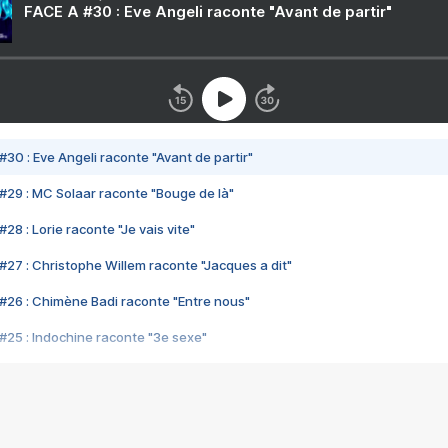
FACE A #30 : Eve Angeli raconte "Avant de partir"
#30 : Eve Angeli raconte "Avant de partir"
#29 : MC Solaar raconte "Bouge de là"
28 : Lorie raconte "Je vais vite"
#27 : Christophe Willem raconte "Jacques a dit"
#26 : Chimène Badi raconte "Entre nous"
#25 : Indochine raconte "3e sexe"
#24 : Zaho raconte "C'est chelou"
#23 : Patrick Bruel raconte "Au café des délices"
#22 : Kyo raconte "Le chemin"