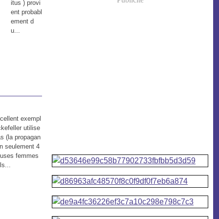
itus ) provi
ent probabl
ement d
u...
cellent exempl
kefeller utilise
s (la propagan
 En seulement 4
reuses femmes
ls...