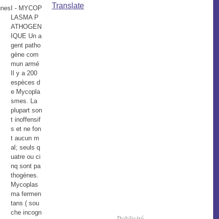
Translate
I - MYCOP
LASMA P
ATHOGEN
IQUE Un a
gent patho
gène com
mun armé
Il y a 200
espèces d
e Mycopla
smes. La
plupart son
t inoffensif
s et ne fon
t aucun m
al; seuls q
uatre ou ci
nq sont pa
thogènes.
Mycoplas
ma fermen
tans ( sou
che incogn
Publicité