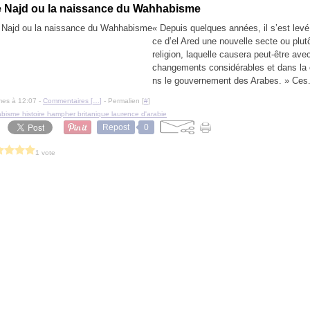
e Najd ou la naissance du Wahhabisme
« Depuis quelques années, il s’est levé
ce d’el Ared une nouvelle secte ou plut
religion, laquelle causera peut-être av
changements considérables et dans la 
ns le gouvernement des Arabes. » Ces.
mes à 12:07 -
Commentaires [
…
]
- Permalien [
#
]
isme histoire hampher britanique laurence d'arabie
Repost
0
1 vote