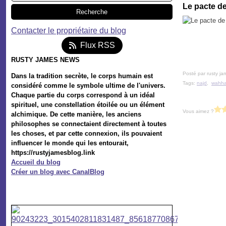
Le pacte d
Contacter le propriétaire du blog
Flux RSS
RUSTY JAMES NEWS
Posté par rusty ja
Dans la tradition secrète, le corps humain est
Tags:
najd
,
wahhab
considéré comme le symbole ultime de l'univers.
Chaque partie du corps correspond à un idéal
spirituel, une constellation étoilée ou un élément
Vous aimez ?
alchimique. De cette manière, les anciens
philosophes se connectaient directement à toutes
les choses, et par cette connexion, ils pouvaient
influencer le monde qui les entourait,
https://rustyjamesblog.link
Accueil du blog
Créer un blog avec CanalBlog