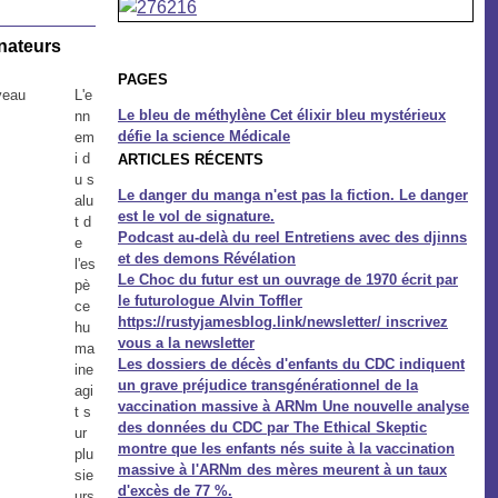
inateurs
PAGES
L'e
Le bleu de méthylène Cet élixir bleu mystérieux
nn
défie la science Médicale
em
i d
ARTICLES RÉCENTS
u s
Le danger du manga n'est pas la fiction. Le danger
alu
est le vol de signature.
t d
Podcast au-delà du reel Entretiens avec des djinns
e
et des demons Révélation
l'es
Le Choc du futur est un ouvrage de 1970 écrit par
pè
le futurologue Alvin Toffler
ce
https://rustyjamesblog.link/newsletter/ inscrivez
hu
vous a la newsletter
ma
Les dossiers de décès d'enfants du CDC indiquent
ine
un grave préjudice transgénérationnel de la
agi
vaccination massive à ARNm Une nouvelle analyse
t s
des données du CDC par The Ethical Skeptic
ur
montre que les enfants nés suite à la vaccination
plu
massive à l'ARNm des mères meurent à un taux
sie
d'excès de 77 %.
urs