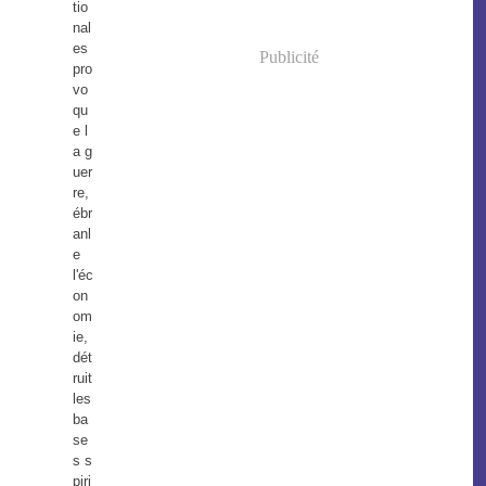
tio
nal
es
Publicité
pro
vo
qu
e l
a g
uer
re,
ébr
anl
e
l'éc
on
om
ie,
dét
ruit
les
ba
se
s s
piri