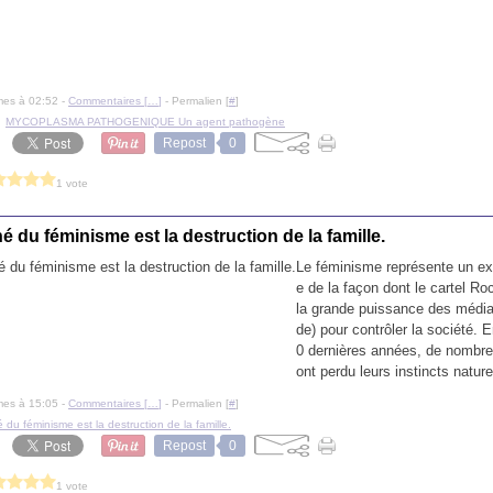
mes à 02:52 -
Commentaires [
…
]
- Permalien [
#
]
,
MYCOPLASMA PATHOGENIQUE Un agent pathogène
Repost
0
1 vote
é du féminisme est la destruction de la famille.
Le féminisme représente un ex
e de la façon dont le cartel Roc
la grande puissance des média
de) pour contrôler la société.
0 dernières années, de nomb
ont perdu leurs instincts nature
mes à 15:05 -
Commentaires [
…
]
- Permalien [
#
]
 du féminisme est la destruction de la famille.
Repost
0
1 vote