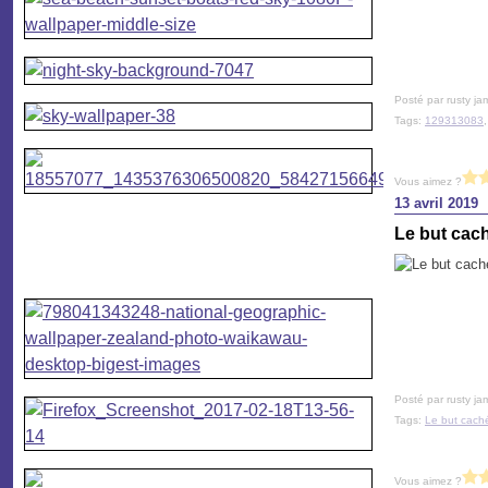
Posté par rusty ja
Tags:
129313083
Vous aimez ?
13 avril 2019
Le but cach
Posté par rusty ja
Tags:
Le but caché
Vous aimez ?