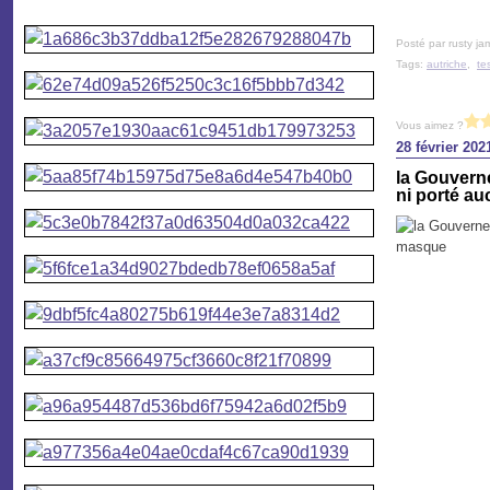
Posté par rusty ja
Tags:
autriche
,
te
Vous aimez ?
28 février 202
la Gouverne
ni porté a