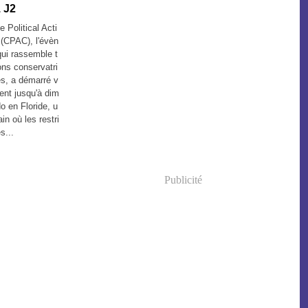
 J2
 Political Acti
(CPAC), l'évèn
ui rassemble t
ons conservatri
s, a démarré v
ient jusqu'à dim
o en Floride, u
in où les restri
s...
Publicité