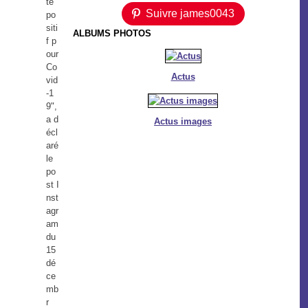
té
Suivre james0043
po
siti
ALBUMS PHOTOS
f p
our
Co
Actus
vid
-1
9",
a d
Actus images
écl
aré
le
po
st I
nst
agr
am
du
15
dé
ce
mb
r