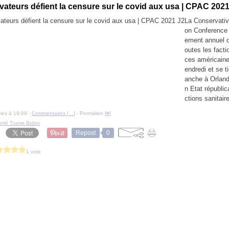
ateurs défient la censure sur le covid aux usa | CPAC 2021
La Conservative
on Conference 
ement annuel q
outes les facti
ces américaine
endredi et se t
anche à Orland
n Etat républica
ctions sanitaire
mes à 19:09 -
Commentaires [
…
]
- Permalien [
#
]
erté Trump Biden
Repost
0
1 vote