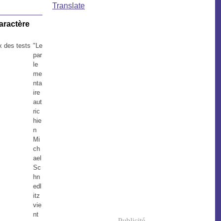
Translate
aractère
"Le
par
le
me
nta
ire
aut
ric
hie
n
Mi
ch
ael
Sc
hn
edl
itz
vie
nt
Publicité