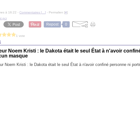
mes à 16:22 -
Commentaires [
…
]
- Permalien [
#
]
st pcr
Repost
0
1 vote
1
ur Noem Kristi : le Dakota était le seul État à n'avoir confi
ucun masque