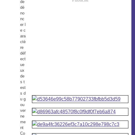
de
dé
no
nc
er l
e c
ara
ctè
re
déf
ect
ue
ux
de
s t
est
s d
u g
ou
ver
ne
me
nt
Co