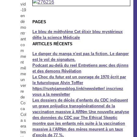
vid
-19
en
dé
PAGES
mo
Le bleu de méthylène Cet élixir bleu mystérieux
ntr
défie la science Médicale
ant
ARTICLES RÉCENTS
co
m
Le danger du manga n'est pas la fiction. Le danger
me
est le vol de signature.
nt
Podcast au-delà du reel Entretiens avec des djinns
mê
et des demons Révélation
me
Le Choc du futur est un ouvrage de 1970 écrit par
un
le futurologue Alvin Toffler
ver
https://rustyjamesblog.link/newsletter/ inscrivez
re
vous a la newsletter
de
Les dossiers de décès d'enfants du CDC indiquent
Co
un grave préjudice transgénérationnel de la
ca
vaccination massive à ARNm Une nouvelle analyse
Col
des données du CDC par The Ethical Skeptic
a s
montre que les enfants nés suite à la vaccination
era
massive à l'ARNm des mères meurent à un taux
tes
d'excès de 77 %.