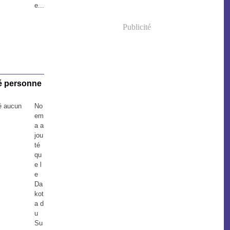
e...
Publicité
né personne
No
em
a a
jou
té
qu
e l
e
Da
kot
a d
u
Su