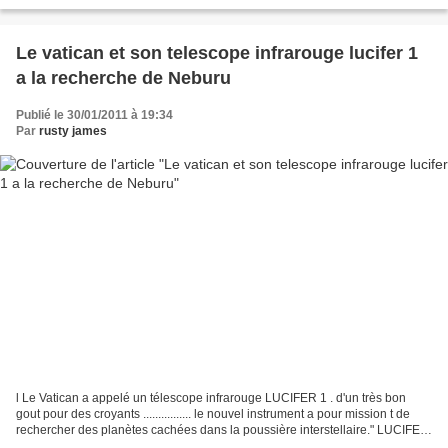
Olympe n’étaient pas autre chose que des personnages...
Le vatican et son telescope infrarouge lucifer 1
a la recherche de Neburu
Publié le 30/01/2011 à 19:34
Par
rusty james
l Le Vatican a appelé un télescope infrarouge LUCIFER 1 . d'un très bon
gout pour des croyants ................ le nouvel instrument a pour mission t de
rechercher des planètes cachées dans la poussière interstellaire." LUCIFER
1 est déjà opérationnel...