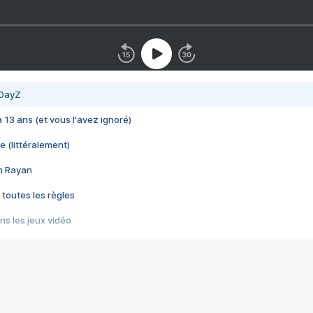
 DayZ
 a 13 ans (et vous l'avez ignoré)
e (littéralement)
im Rayan
 toutes les règles
s les jeux vidéo
us choquant de Rockstar ? - Le scandale BULLY
e plus moche de Steam
du RÊVE tourne au CAUCHEMAR