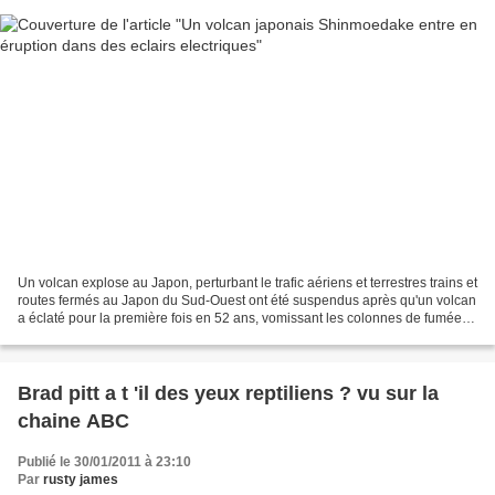
Un volcan explose au Japon, perturbant le trafic aériens et terrestres trains et
routes fermés au Japon du Sud-Ouest ont été suspendus après qu'un volcan
a éclaté pour la première fois en 52 ans, vomissant les colonnes de fumée et
la cendre à plusieurs...
Brad pitt a t 'il des yeux reptiliens ? vu sur la
chaine ABC
Publié le 30/01/2011 à 23:10
Par
rusty james